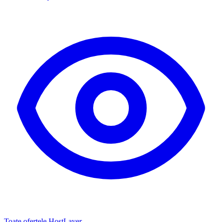
Toate ofertele HostLayer