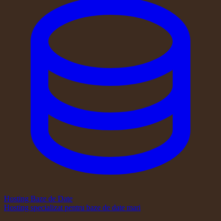
Hosting Baze de Date
Hosting specializat pentru baze de date mari