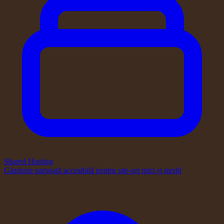
Shared Hosting
Găzduire partajată accesibilă pentru site-uri mici și medii