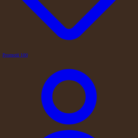
Promotii
100