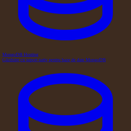
MongoDB Hosting
Găzduire cu suport nativ pentru baze de date MongoDB