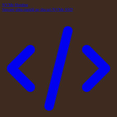
NVMe Hosting
Stocare ultra-rapidă pe discuri NVMe SSD