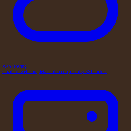
Web Hosting
Găzduire web completă cu domenii, email și SSL incluse