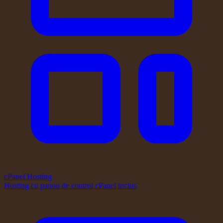
cPanel Hosting
Hosting cu panou de control cPanel inclus