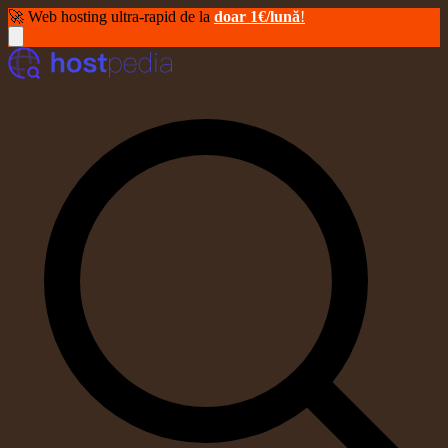
🚀 Web hosting ultra-rapid de la
doar 1€/lună
!