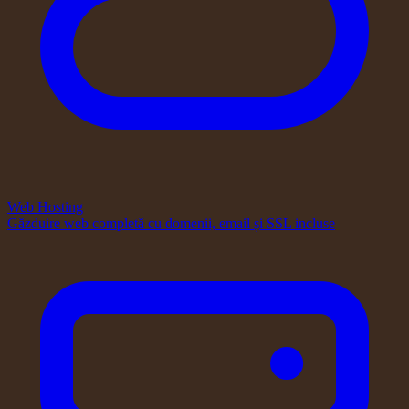
Web Hosting
Găzduire web completă cu domenii, email și SSL incluse