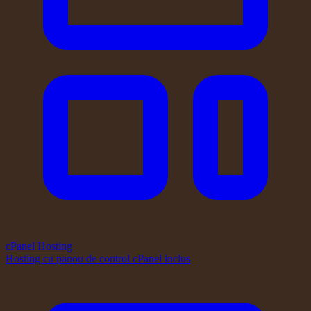
cPanel Hosting
Hosting cu panou de control cPanel inclus