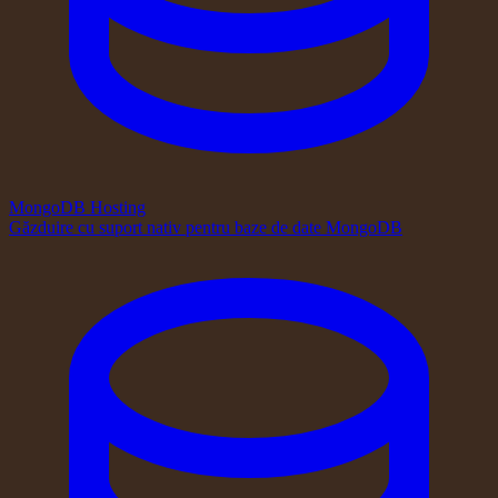
MongoDB Hosting
Găzduire cu suport nativ pentru baze de date MongoDB