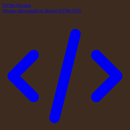
NVMe Hosting
Stocare ultra-rapidă pe discuri NVMe SSD