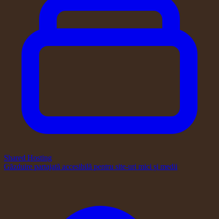
Shared Hosting
Găzduire partajată accesibilă pentru site-uri mici și medii