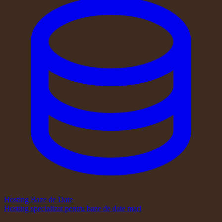
Hosting Baze de Date
Hosting specializat pentru baze de date mari