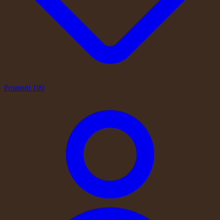
Promotii
100