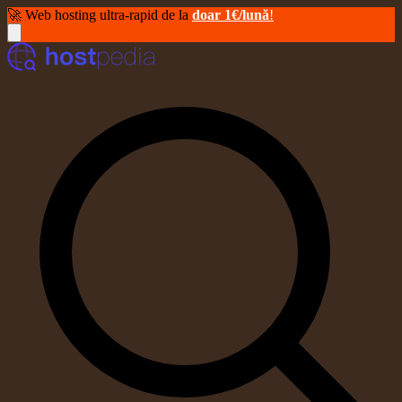
🚀 Web hosting ultra-rapid de la
doar 1€/lună
!