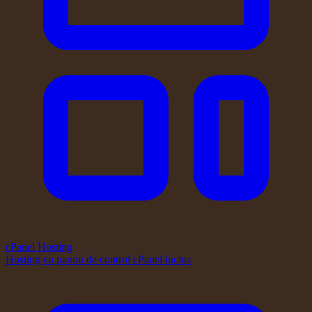
cPanel Hosting
Hosting cu panou de control cPanel inclus