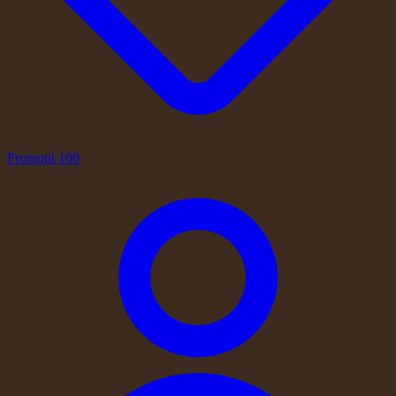
Promotii
100