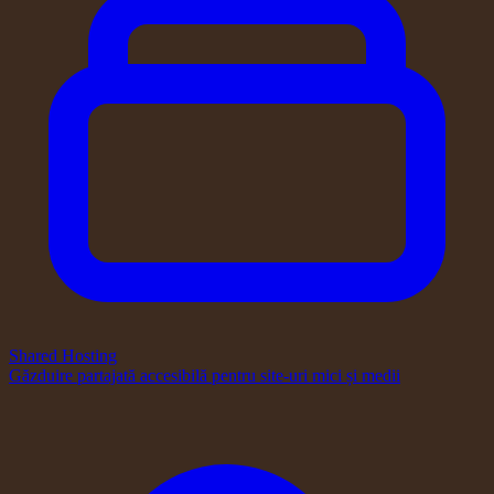
Shared Hosting
Găzduire partajată accesibilă pentru site-uri mici și medii