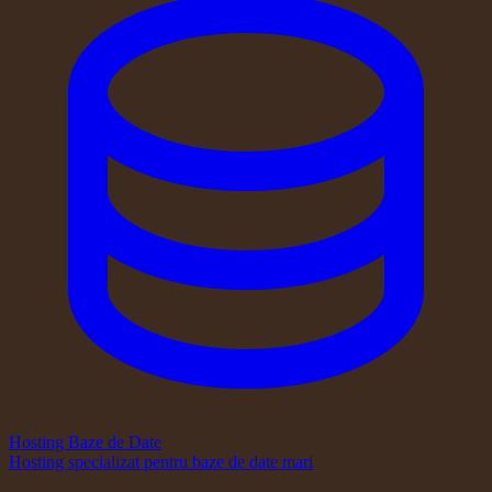
Hosting Baze de Date
Hosting specializat pentru baze de date mari