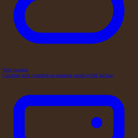
Web Hosting
Găzduire web completă cu domenii, email și SSL incluse