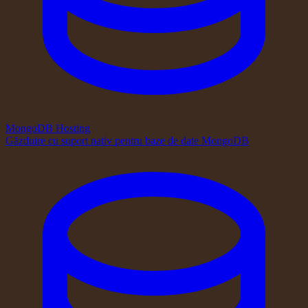
MongoDB Hosting
Găzduire cu suport nativ pentru baze de date MongoDB