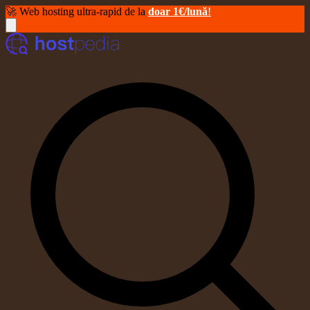
🚀 Web hosting ultra-rapid de la
doar 1€/lună
!