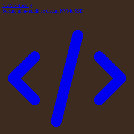
NVMe Hosting
Stocare ultra-rapidă pe discuri NVMe SSD