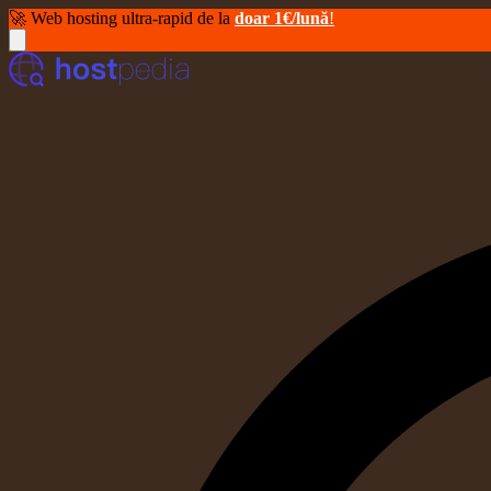
🚀 Web hosting ultra-rapid de la
doar 1€/lună
!