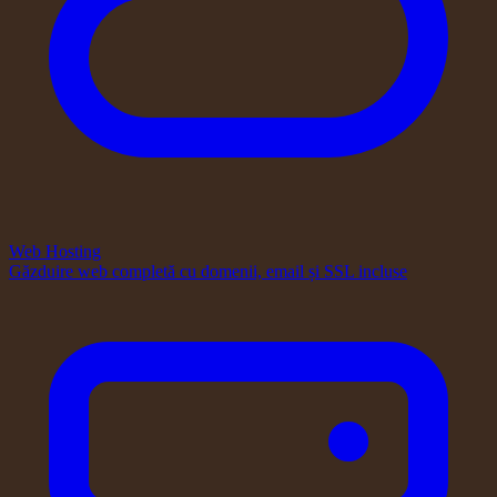
Web Hosting
Găzduire web completă cu domenii, email și SSL incluse