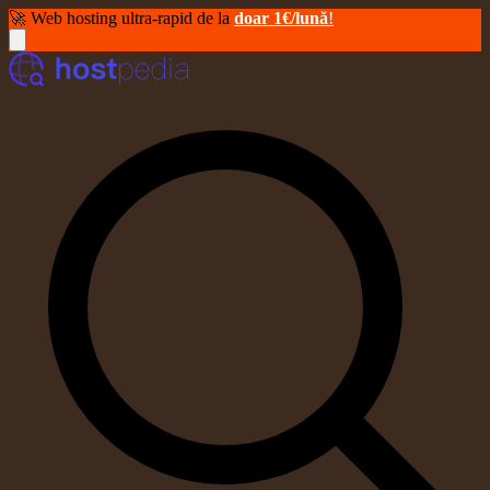
🚀 Web hosting ultra-rapid de la
doar 1€/lună
!