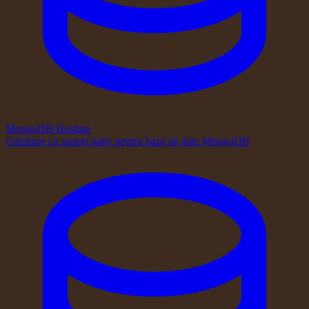
MongoDB Hosting
Găzduire cu suport nativ pentru baze de date MongoDB