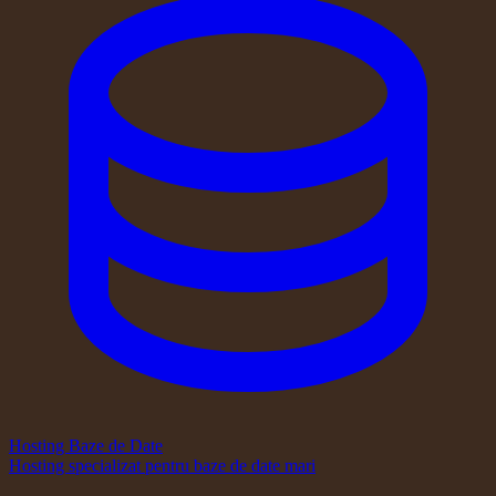
Hosting Baze de Date
Hosting specializat pentru baze de date mari