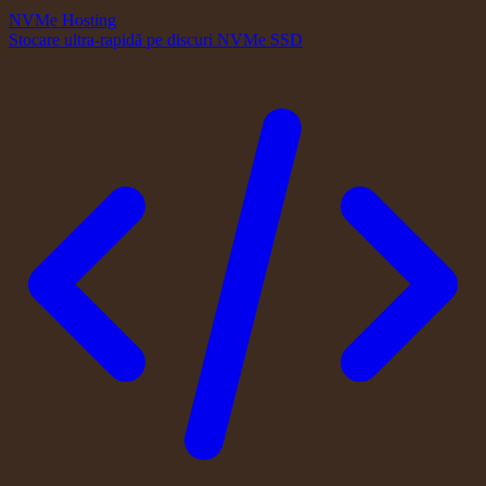
NVMe Hosting
Stocare ultra-rapidă pe discuri NVMe SSD