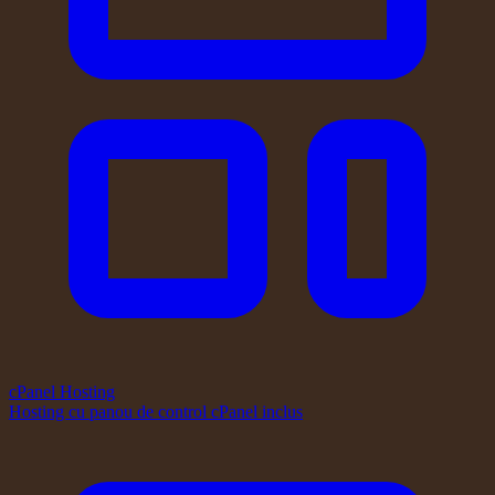
cPanel Hosting
Hosting cu panou de control cPanel inclus