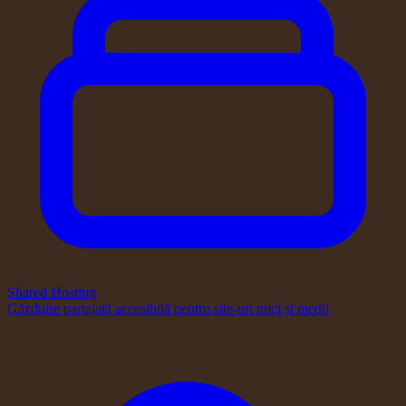
Shared Hosting
Găzduire partajată accesibilă pentru site-uri mici și medii