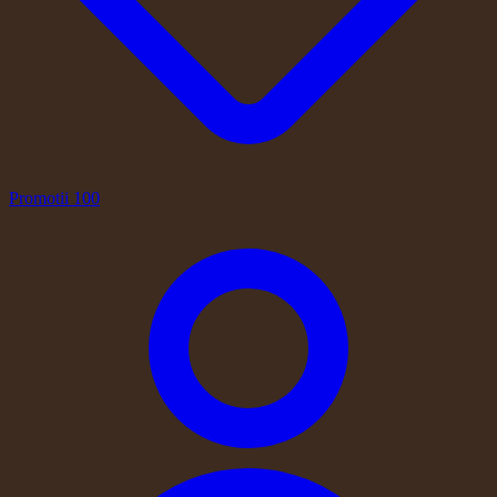
Promotii
100