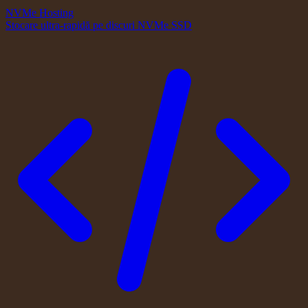
NVMe Hosting
Stocare ultra-rapidă pe discuri NVMe SSD