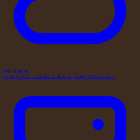
Web Hosting
Găzduire web completă cu domenii, email și SSL incluse