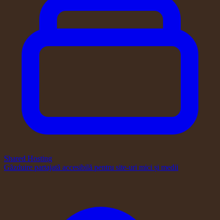
Shared Hosting
Găzduire partajată accesibilă pentru site-uri mici și medii