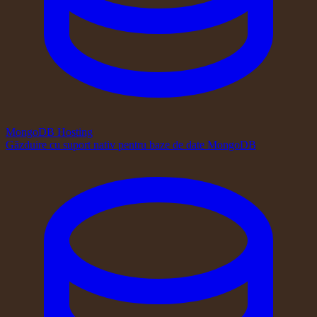
MongoDB Hosting
Găzduire cu suport nativ pentru baze de date MongoDB