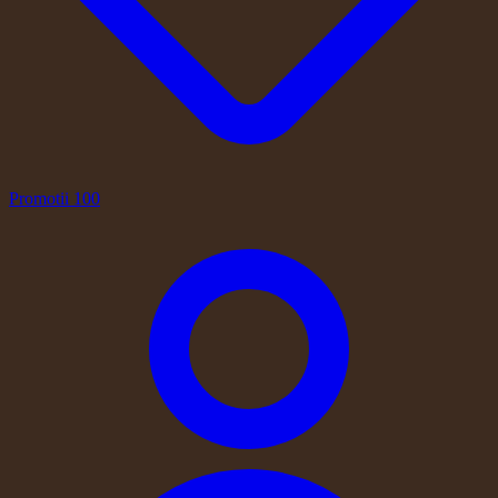
Promotii
100