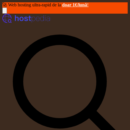
🚀 Web hosting ultra-rapid de la
doar 1€/lună
!