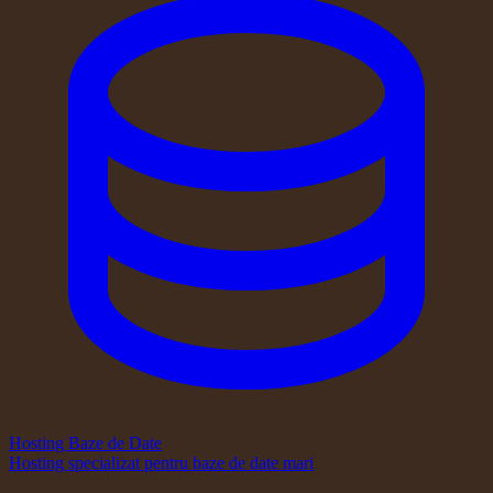
Hosting Baze de Date
Hosting specializat pentru baze de date mari