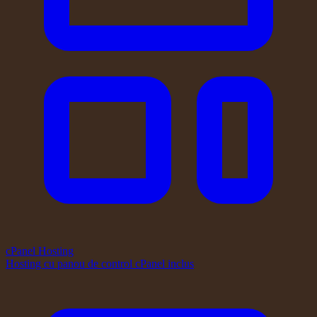
cPanel Hosting
Hosting cu panou de control cPanel inclus