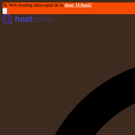
🚀 Web hosting ultra-rapid de la
doar 1€/lună
!