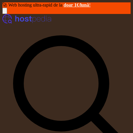
🚀 Web hosting ultra-rapid de la
doar 1€/lună
!