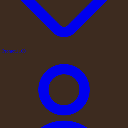
Promotii
100