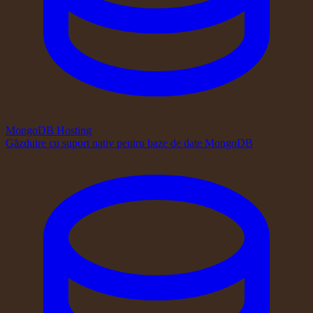
MongoDB Hosting
Găzduire cu suport nativ pentru baze de date MongoDB