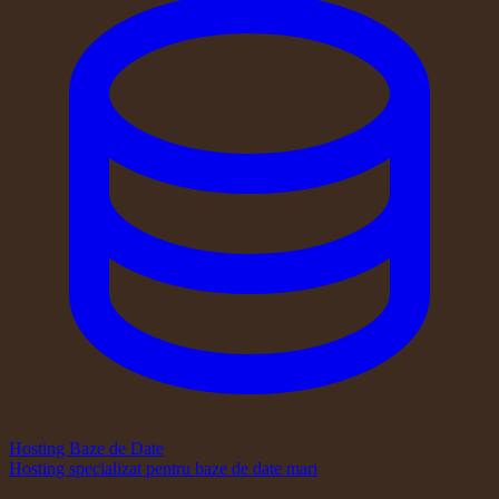
Hosting Baze de Date
Hosting specializat pentru baze de date mari