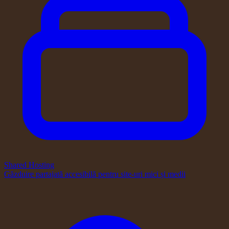
Shared Hosting
Găzduire partajată accesibilă pentru site-uri mici și medii