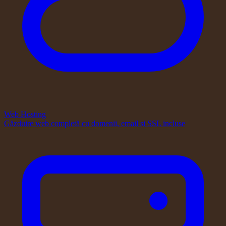
Web Hosting
Găzduire web completă cu domenii, email și SSL incluse