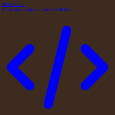
NVMe Hosting
Stocare ultra-rapidă pe discuri NVMe SSD