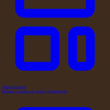
cPanel Hosting
Hosting cu panou de control cPanel inclus