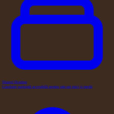
Shared Hosting
Găzduire partajată accesibilă pentru site-uri mici și medii