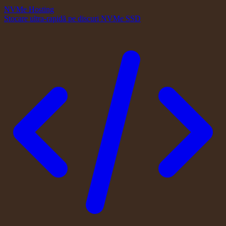
NVMe Hosting
Stocare ultra-rapidă pe discuri NVMe SSD