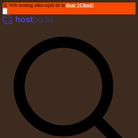
🚀 Web hosting ultra-rapid de la
doar 1€/lună
!