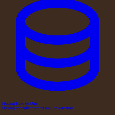
Hosting Baze de Date
Hosting specializat pentru baze de date mari