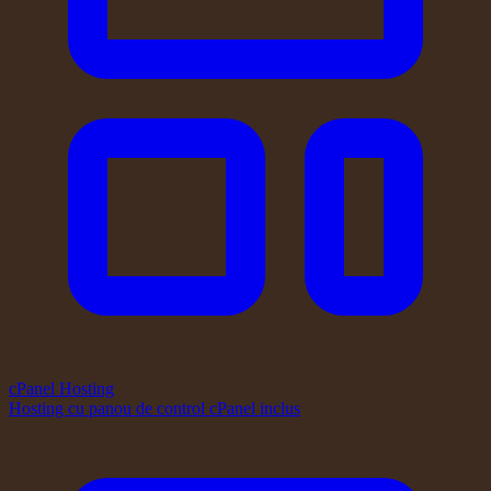
cPanel Hosting
Hosting cu panou de control cPanel inclus