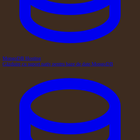
MongoDB Hosting
Găzduire cu suport nativ pentru baze de date MongoDB