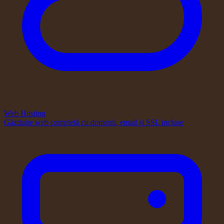
Web Hosting
Găzduire web completă cu domenii, email și SSL incluse