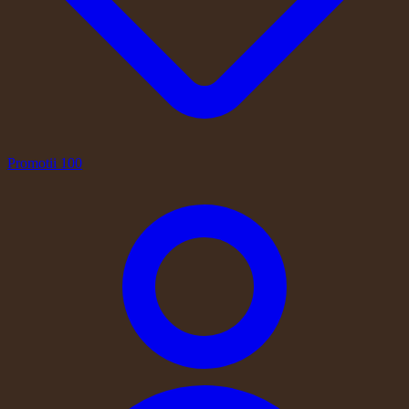
Promotii
100