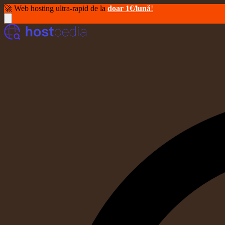
🚀 Web hosting ultra-rapid de la
doar 1€/lună
!