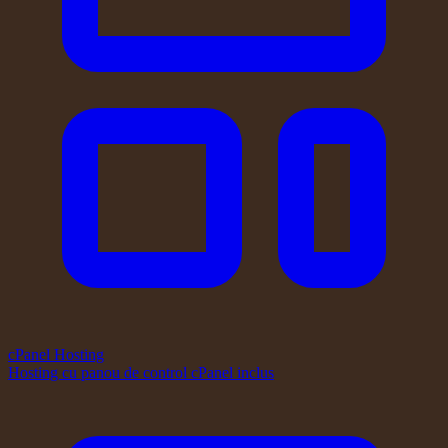
cPanel Hosting
Hosting cu panou de control cPanel inclus