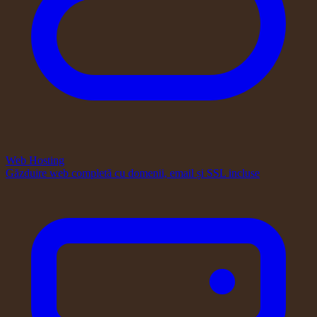
Web Hosting
Găzduire web completă cu domenii, email și SSL incluse