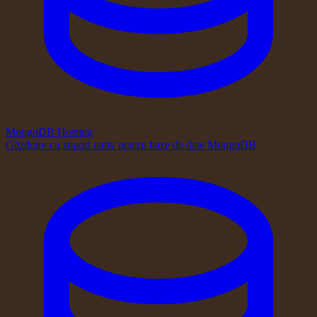
MongoDB Hosting
Găzduire cu suport nativ pentru baze de date MongoDB