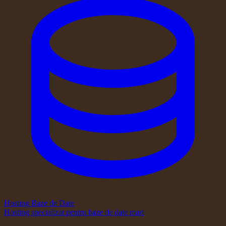
Hosting Baze de Date
Hosting specializat pentru baze de date mari