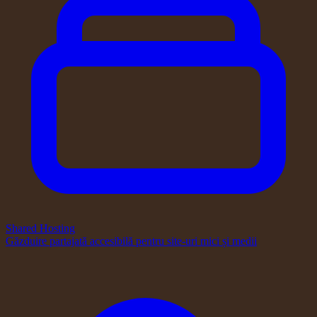
Shared Hosting
Găzduire partajată accesibilă pentru site-uri mici și medii