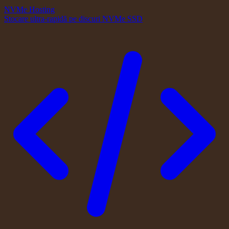
NVMe Hosting
Stocare ultra-rapidă pe discuri NVMe SSD