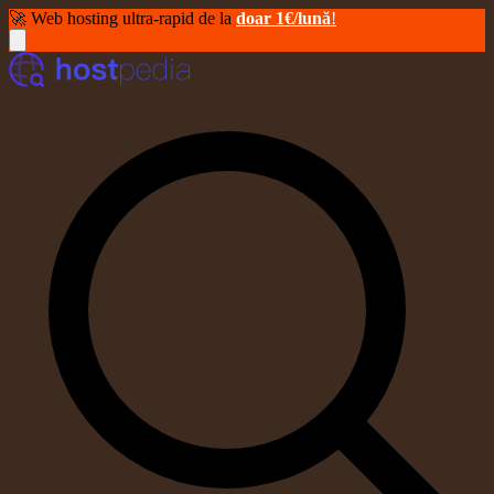
🚀 Web hosting ultra-rapid de la
doar 1€/lună
!