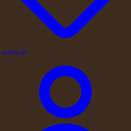
Promotii
100