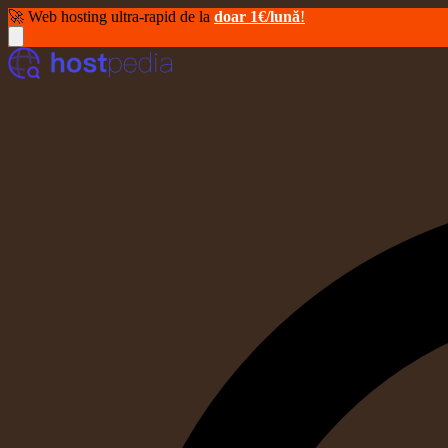
🚀 Web hosting ultra-rapid de la
doar 1€/lună
!