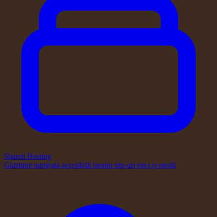
Shared Hosting
Găzduire partajată accesibilă pentru site-uri mici și medii