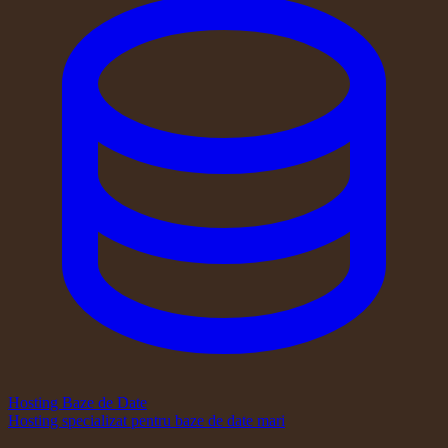
Hosting Baze de Date
Hosting specializat pentru baze de date mari