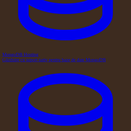
MongoDB Hosting
Găzduire cu suport nativ pentru baze de date MongoDB