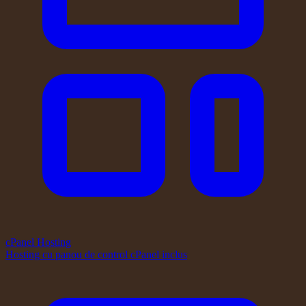
cPanel Hosting
Hosting cu panou de control cPanel inclus