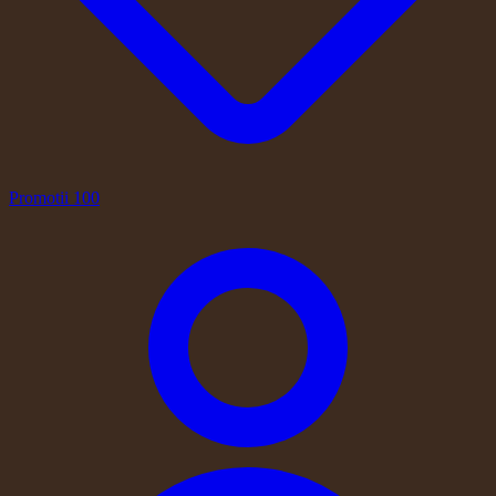
Promotii
100