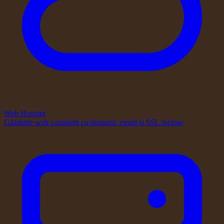
Web Hosting
Găzduire web completă cu domenii, email și SSL incluse