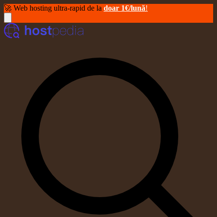
🚀 Web hosting ultra-rapid de la
doar 1€/lună
!