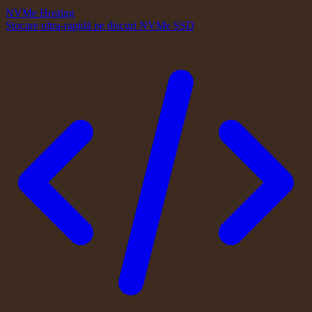
NVMe Hosting
Stocare ultra-rapidă pe discuri NVMe SSD