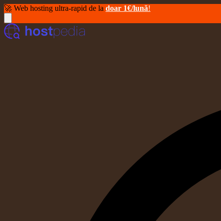
🚀 Web hosting ultra-rapid de la
doar 1€/lună
!