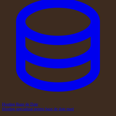
Hosting Baze de Date
Hosting specializat pentru baze de date mari