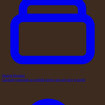
Shared Hosting
Găzduire partajată accesibilă pentru site-uri mici și medii