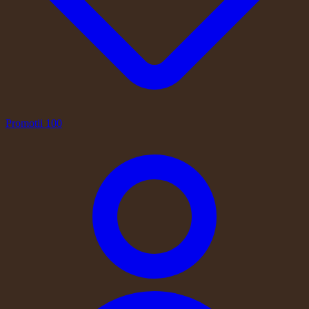
Promotii
100