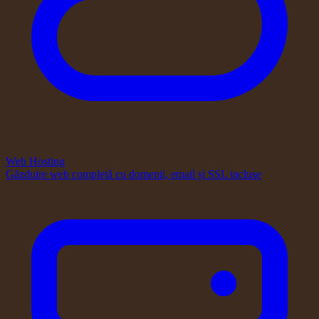
Web Hosting
Găzduire web completă cu domenii, email și SSL incluse