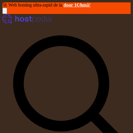
🚀 Web hosting ultra-rapid de la
doar 1€/lună
!