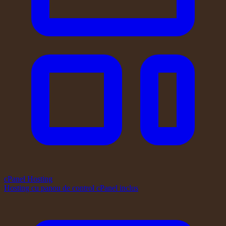
cPanel Hosting
Hosting cu panou de control cPanel inclus