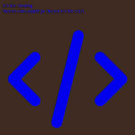
NVMe Hosting
Stocare ultra-rapidă pe discuri NVMe SSD