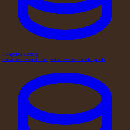
MongoDB Hosting
Găzduire cu suport nativ pentru baze de date MongoDB