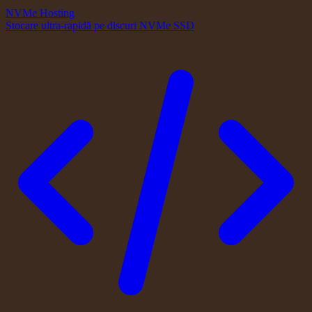
NVMe Hosting
Stocare ultra-rapidă pe discuri NVMe SSD