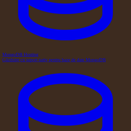
MongoDB Hosting
Găzduire cu suport nativ pentru baze de date MongoDB