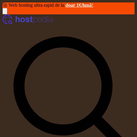
🚀 Web hosting ultra-rapid de la
doar 1€/lună
!