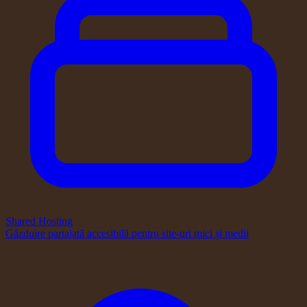
Shared Hosting
Găzduire partajată accesibilă pentru site-uri mici și medii