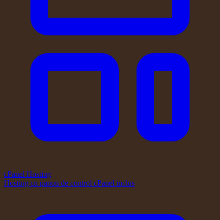
cPanel Hosting
Hosting cu panou de control cPanel inclus