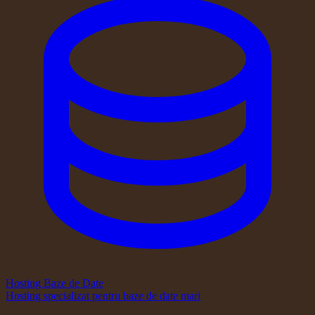
Hosting Baze de Date
Hosting specializat pentru baze de date mari