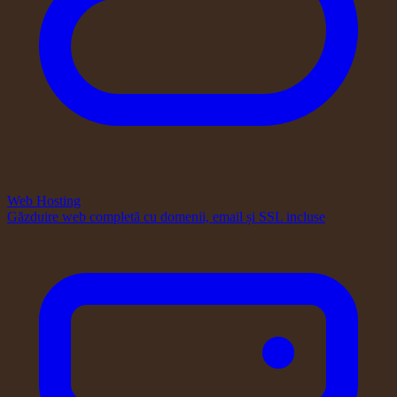
Web Hosting
Găzduire web completă cu domenii, email și SSL incluse