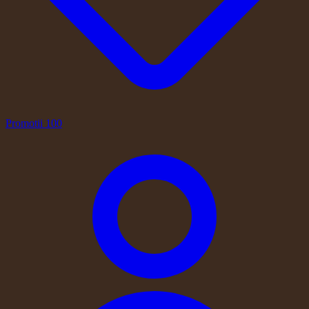
Promotii
100