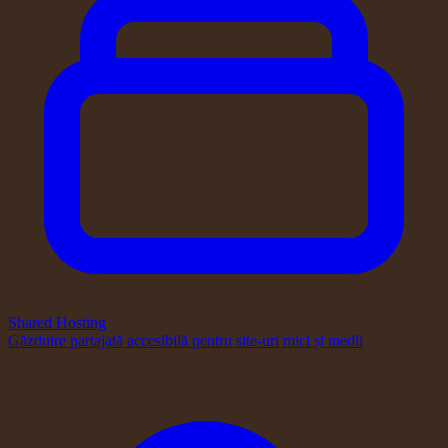
Shared Hosting
Găzduire partajată accesibilă pentru site-uri mici și medii