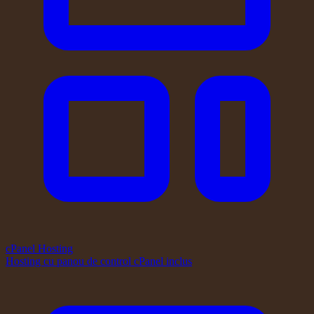
cPanel Hosting
Hosting cu panou de control cPanel inclus