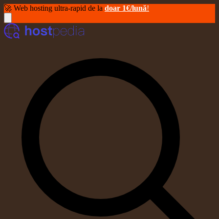
🚀 Web hosting ultra-rapid de la
doar 1€/lună
!