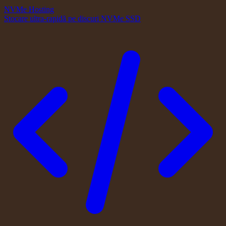
NVMe Hosting
Stocare ultra-rapidă pe discuri NVMe SSD