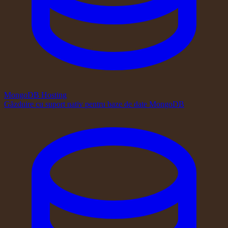
MongoDB Hosting
Găzduire cu suport nativ pentru baze de date MongoDB