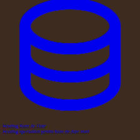
Hosting Baze de Date
Hosting specializat pentru baze de date mari