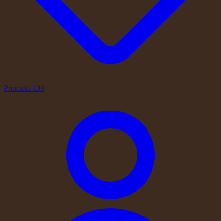
Promotii
100