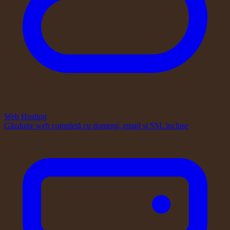
Web Hosting
Găzduire web completă cu domenii, email și SSL incluse