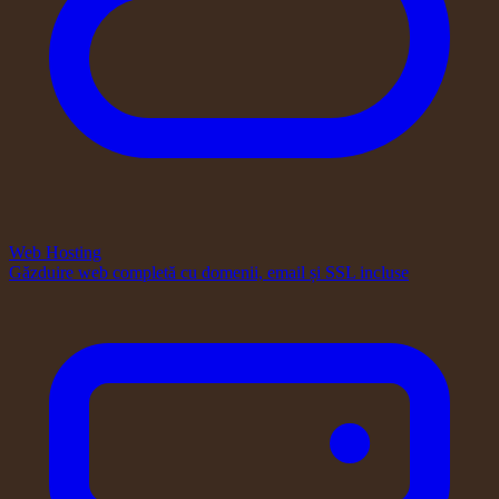
Web Hosting
Găzduire web completă cu domenii, email și SSL incluse