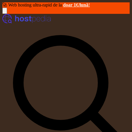
🚀 Web hosting ultra-rapid de la
doar 1€/lună
!