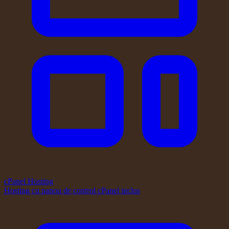
cPanel Hosting
Hosting cu panou de control cPanel inclus