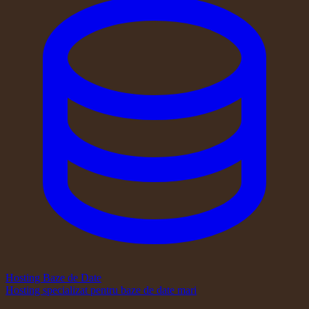
Hosting Baze de Date
Hosting specializat pentru baze de date mari