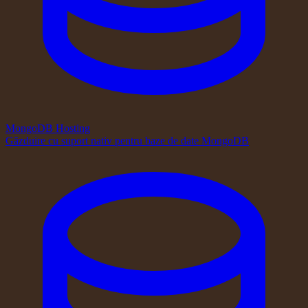
MongoDB Hosting
Găzduire cu suport nativ pentru baze de date MongoDB