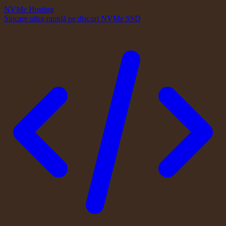
NVMe Hosting
Stocare ultra-rapidă pe discuri NVMe SSD