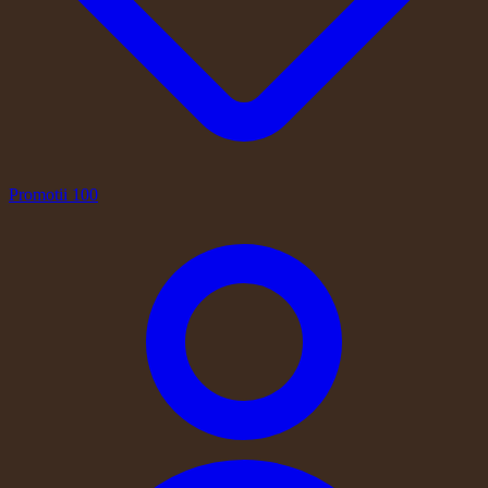
Promotii
100