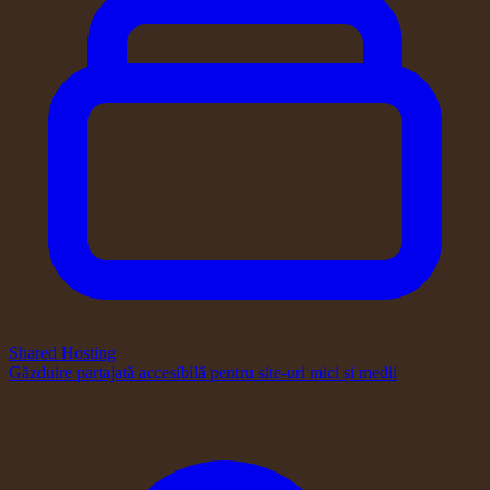
Shared Hosting
Găzduire partajată accesibilă pentru site-uri mici și medii