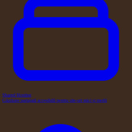
Shared Hosting
Găzduire partajată accesibilă pentru site-uri mici și medii