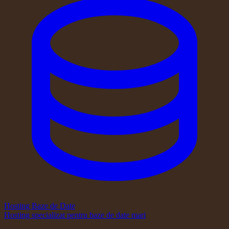
Hosting Baze de Date
Hosting specializat pentru baze de date mari