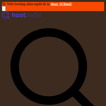
🚀 Web hosting ultra-rapid de la
doar 1€/lună
!