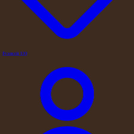
Promotii
100