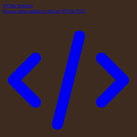
NVMe Hosting
Stocare ultra-rapidă pe discuri NVMe SSD