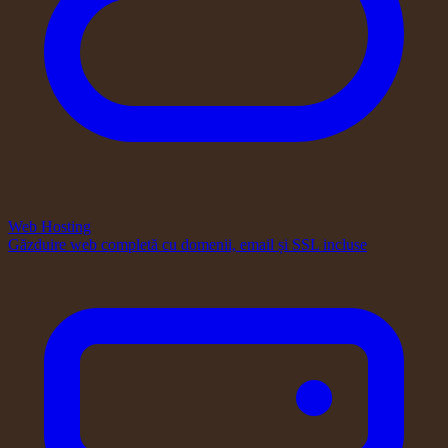
Web Hosting
Găzduire web completă cu domenii, email și SSL incluse