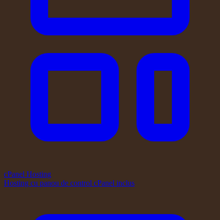
cPanel Hosting
Hosting cu panou de control cPanel inclus