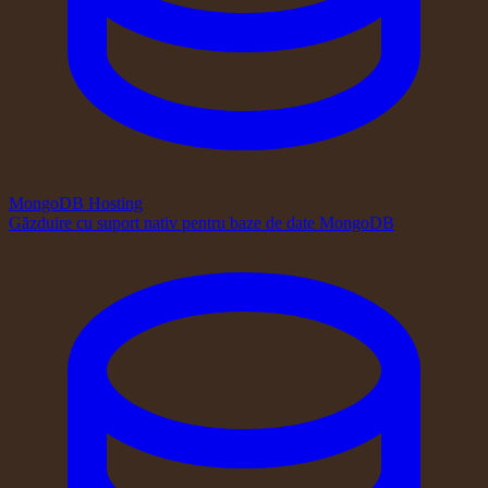
MongoDB Hosting
Găzduire cu suport nativ pentru baze de date MongoDB