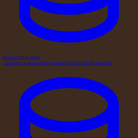
MongoDB Hosting
Găzduire cu suport nativ pentru baze de date MongoDB