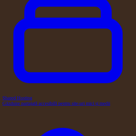
Shared Hosting
Găzduire partajată accesibilă pentru site-uri mici și medii