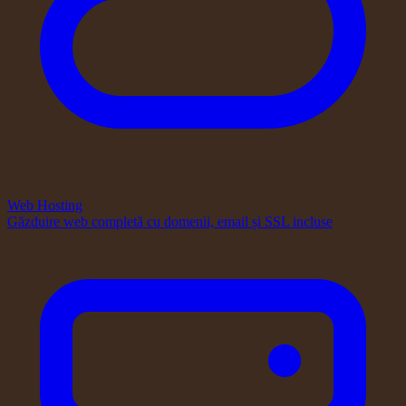
Web Hosting
Găzduire web completă cu domenii, email și SSL incluse