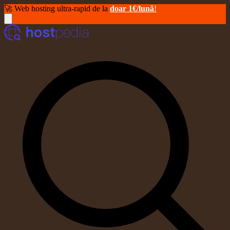
🚀 Web hosting ultra-rapid de la
doar 1€/lună
!