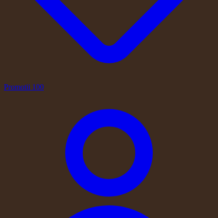
Promotii
100