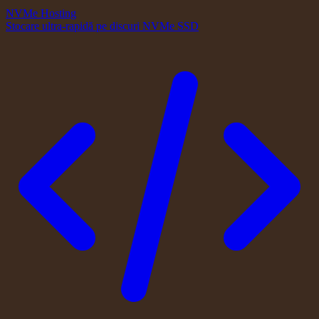
NVMe Hosting
Stocare ultra-rapidă pe discuri NVMe SSD