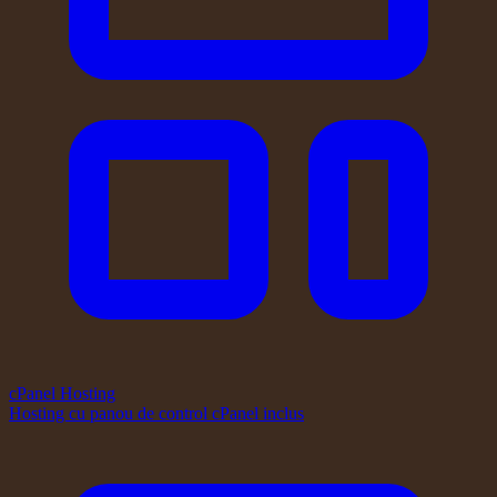
cPanel Hosting
Hosting cu panou de control cPanel inclus