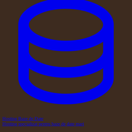
Hosting Baze de Date
Hosting specializat pentru baze de date mari