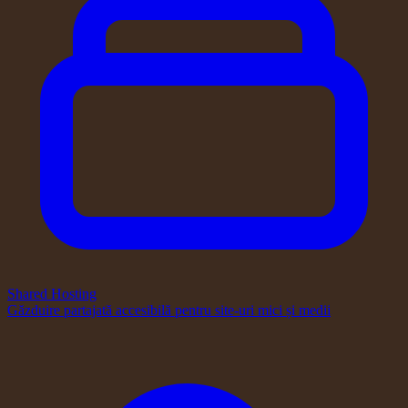
Shared Hosting
Găzduire partajată accesibilă pentru site-uri mici și medii