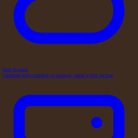
Web Hosting
Găzduire web completă cu domenii, email și SSL incluse