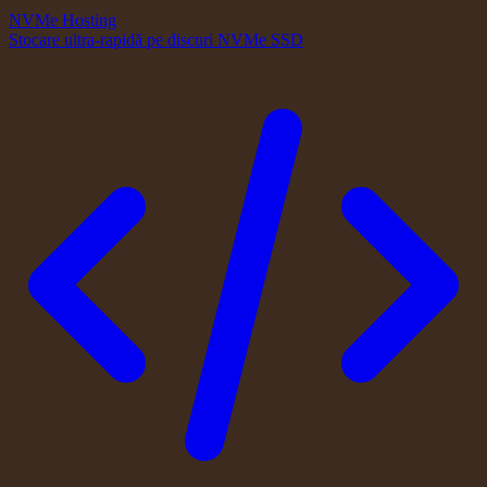
NVMe Hosting
Stocare ultra-rapidă pe discuri NVMe SSD