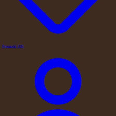
Promotii
100