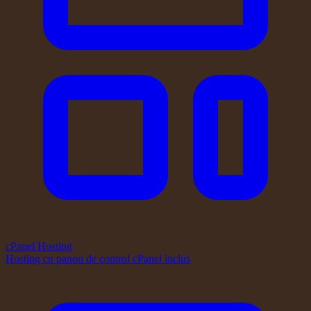
cPanel Hosting
Hosting cu panou de control cPanel inclus