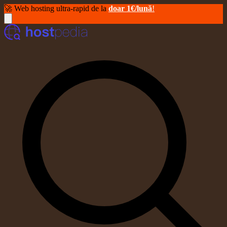
🚀 Web hosting ultra-rapid de la
doar 1€/lună
!