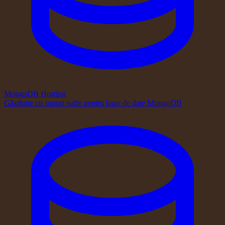
MongoDB Hosting
Găzduire cu suport nativ pentru baze de date MongoDB