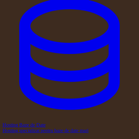
Hosting Baze de Date
Hosting specializat pentru baze de date mari