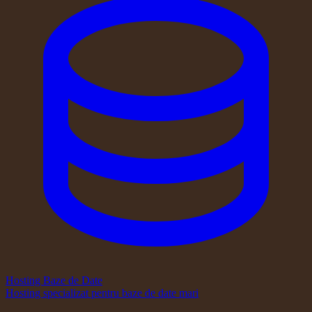
Hosting Baze de Date
Hosting specializat pentru baze de date mari