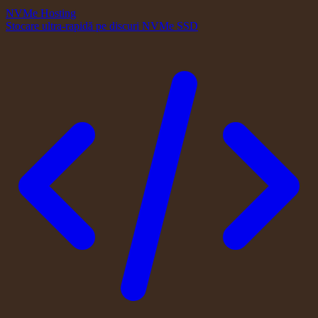
NVMe Hosting
Stocare ultra-rapidă pe discuri NVMe SSD