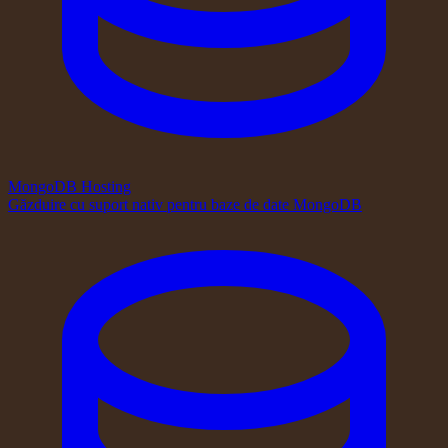
MongoDB Hosting
Găzduire cu suport nativ pentru baze de date MongoDB