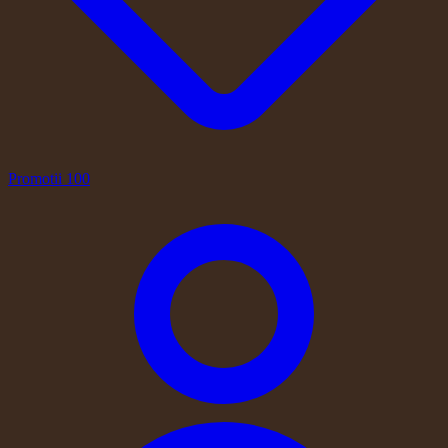
Promotii
100