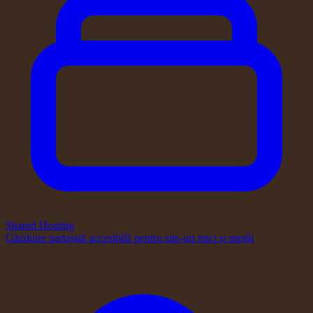
Shared Hosting
Găzduire partajată accesibilă pentru site-uri mici și medii