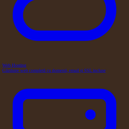
Web Hosting
Găzduire web completă cu domenii, email și SSL incluse