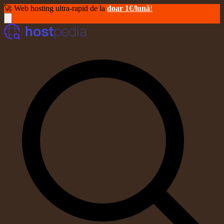
🚀 Web hosting ultra-rapid de la
doar 1€/lună
!