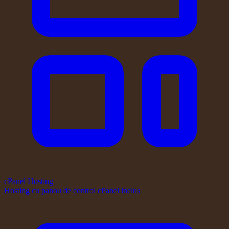
cPanel Hosting
Hosting cu panou de control cPanel inclus