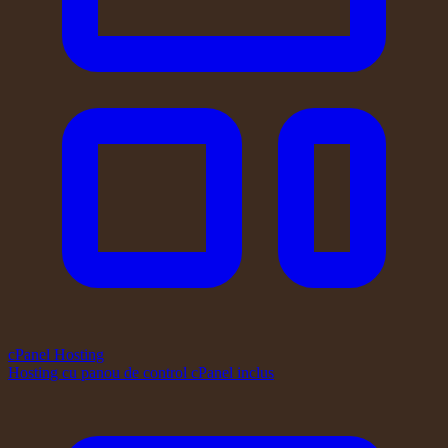
cPanel Hosting
Hosting cu panou de control cPanel inclus