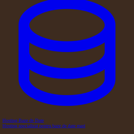
Hosting Baze de Date
Hosting specializat pentru baze de date mari