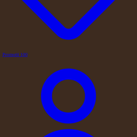
Promotii
100