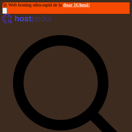
🚀 Web hosting ultra-rapid de la
doar 1€/lună
!