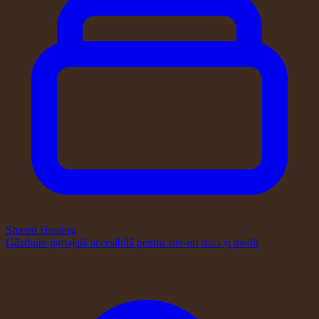
Shared Hosting
Găzduire partajată accesibilă pentru site-uri mici și medii