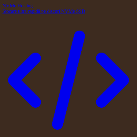
NVMe Hosting
Stocare ultra-rapidă pe discuri NVMe SSD