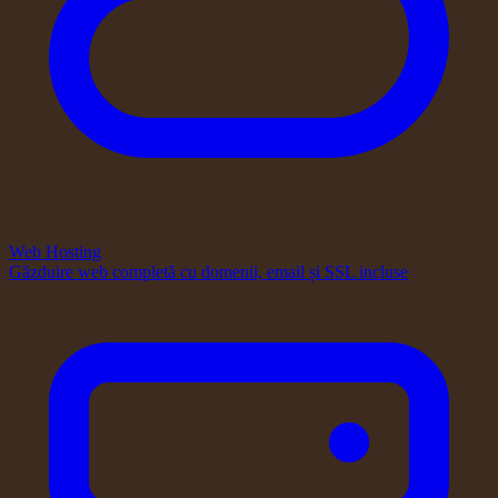
Web Hosting
Găzduire web completă cu domenii, email și SSL incluse