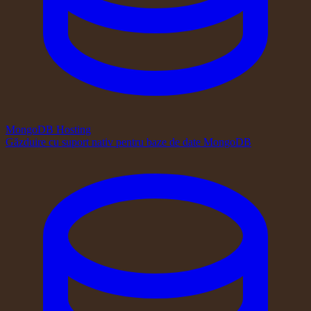
MongoDB Hosting
Găzduire cu suport nativ pentru baze de date MongoDB