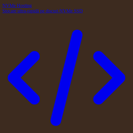
NVMe Hosting
Stocare ultra-rapidă pe discuri NVMe SSD