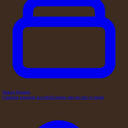
Shared Hosting
Găzduire partajată accesibilă pentru site-uri mici și medii