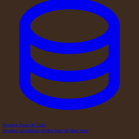
Hosting Baze de Date
Hosting specializat pentru baze de date mari