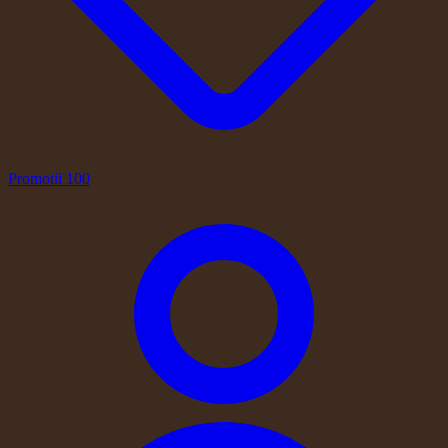
Promotii
100