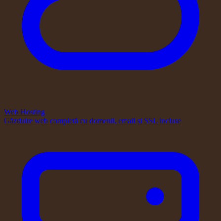
Web Hosting
Găzduire web completă cu domenii, email și SSL incluse