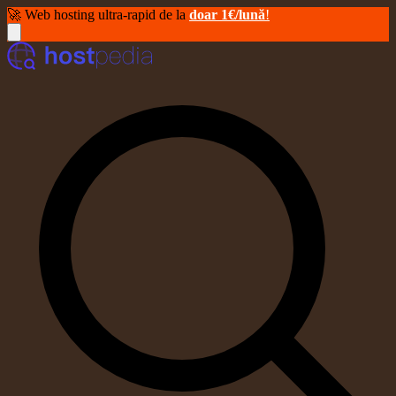
🚀 Web hosting ultra-rapid de la
doar 1€/lună
!