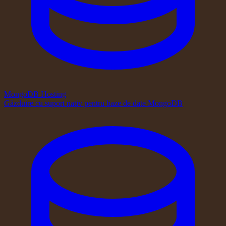
MongoDB Hosting
Găzduire cu suport nativ pentru baze de date MongoDB