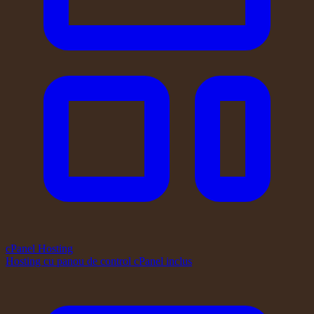
cPanel Hosting
Hosting cu panou de control cPanel inclus