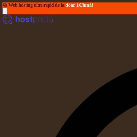
🚀 Web hosting ultra-rapid de la
doar 1€/lună
!