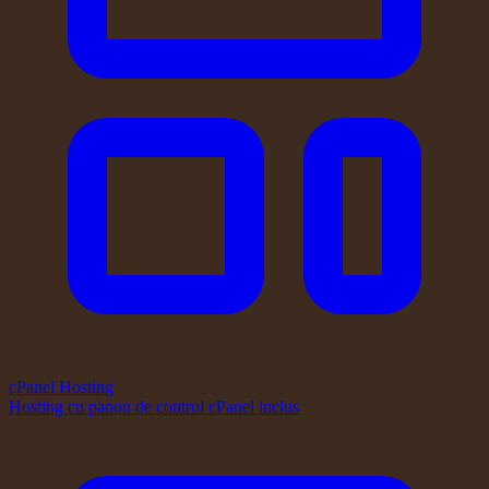
cPanel Hosting
Hosting cu panou de control cPanel inclus