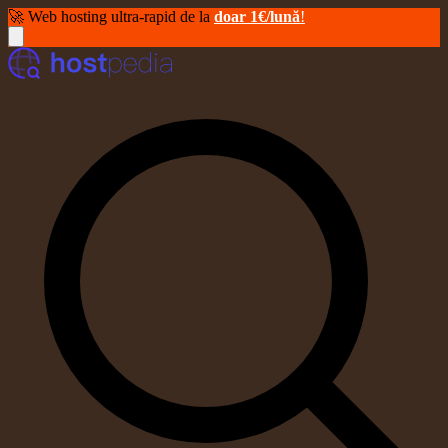
🚀 Web hosting ultra-rapid de la
doar 1€/lună
!