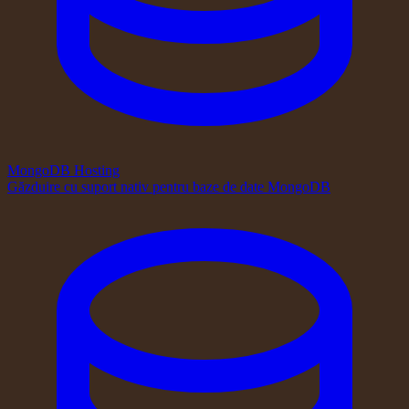
MongoDB Hosting
Găzduire cu suport nativ pentru baze de date MongoDB