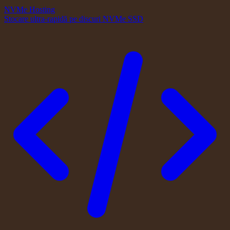
NVMe Hosting
Stocare ultra-rapidă pe discuri NVMe SSD