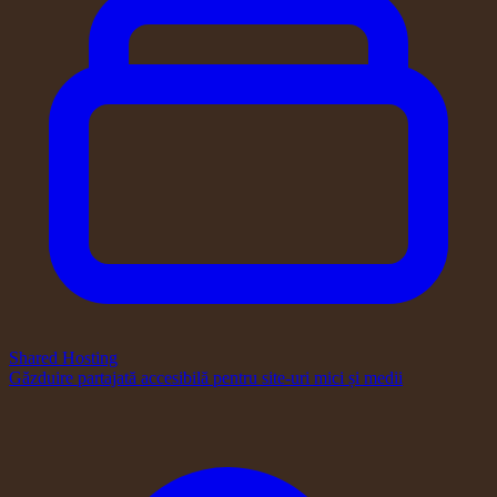
Shared Hosting
Găzduire partajată accesibilă pentru site-uri mici și medii