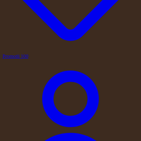
Promotii
100