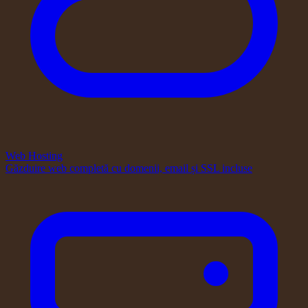
Web Hosting
Găzduire web completă cu domenii, email și SSL incluse