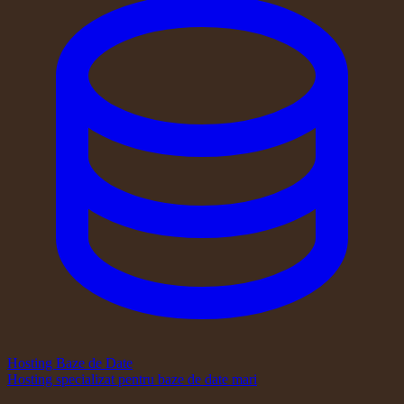
Hosting Baze de Date
Hosting specializat pentru baze de date mari