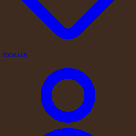
Promotii
100