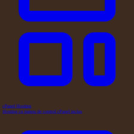
cPanel Hosting
Hosting cu panou de control cPanel inclus