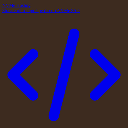
NVMe Hosting
Stocare ultra-rapidă pe discuri NVMe SSD