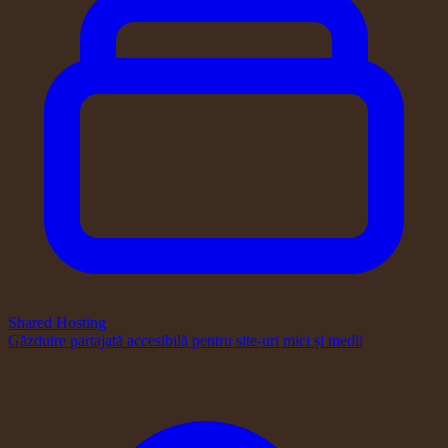
Shared Hosting
Găzduire partajată accesibilă pentru site-uri mici și medii