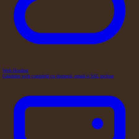
Web Hosting
Găzduire web completă cu domenii, email și SSL incluse