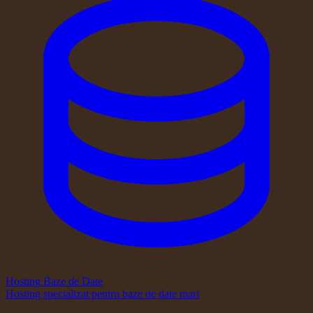
Hosting Baze de Date
Hosting specializat pentru baze de date mari