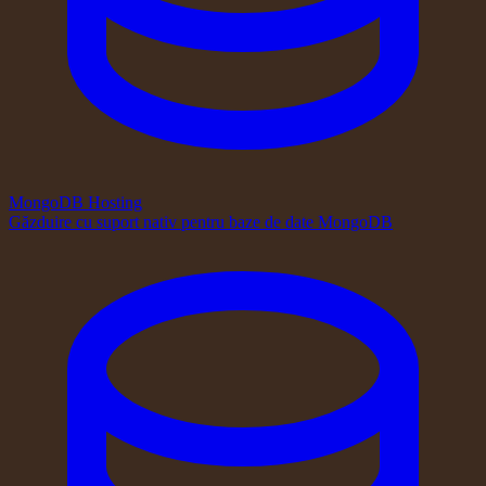
MongoDB Hosting
Găzduire cu suport nativ pentru baze de date MongoDB