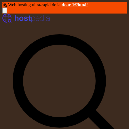
🚀 Web hosting ultra-rapid de la
doar 1€/lună
!