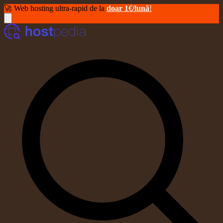
🚀 Web hosting ultra-rapid de la
doar 1€/lună
!