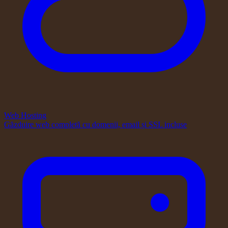
Web Hosting
Găzduire web completă cu domenii, email și SSL incluse