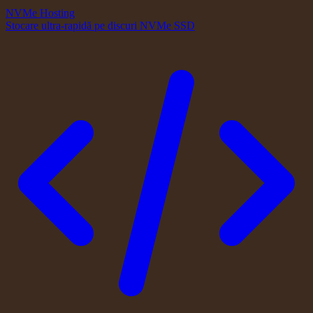
NVMe Hosting
Stocare ultra-rapidă pe discuri NVMe SSD