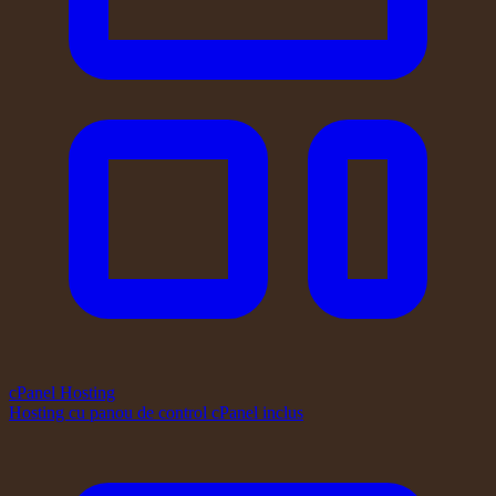
cPanel Hosting
Hosting cu panou de control cPanel inclus