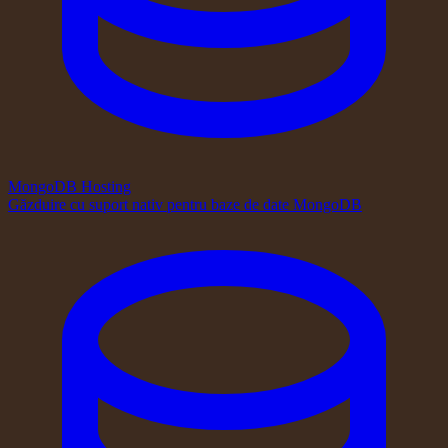
MongoDB Hosting
Găzduire cu suport nativ pentru baze de date MongoDB