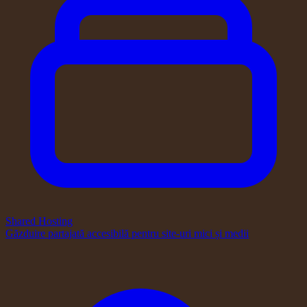
Shared Hosting
Găzduire partajată accesibilă pentru site-uri mici și medii