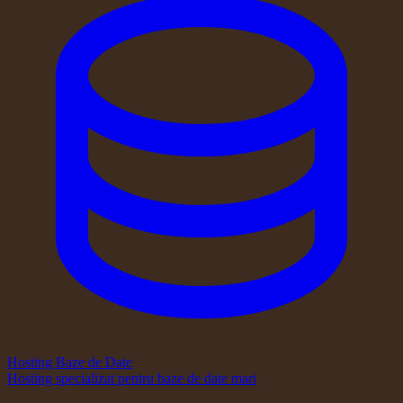
Hosting Baze de Date
Hosting specializat pentru baze de date mari