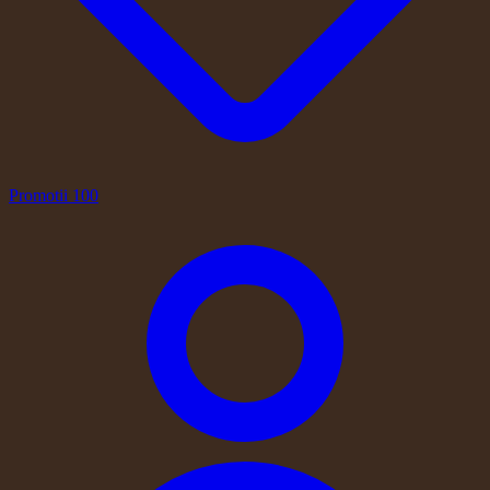
Promotii
100