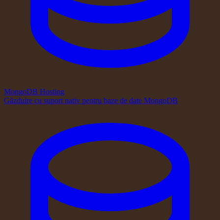
MongoDB Hosting
Găzduire cu suport nativ pentru baze de date MongoDB