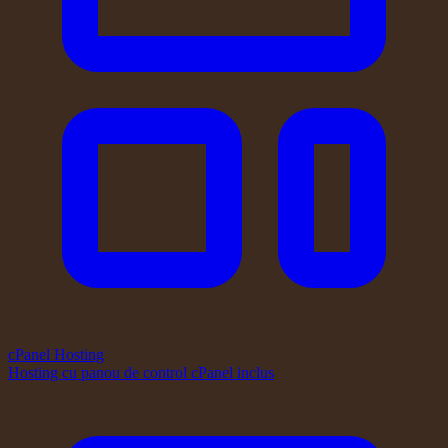
cPanel Hosting
Hosting cu panou de control cPanel inclus