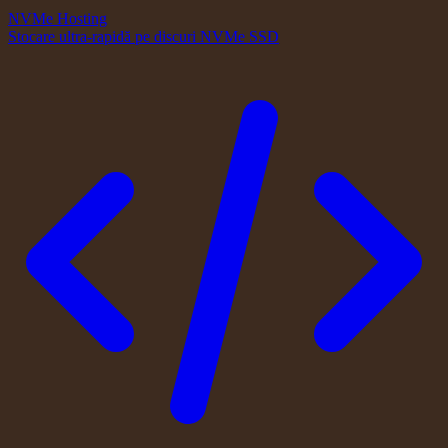
NVMe Hosting
Stocare ultra-rapidă pe discuri NVMe SSD