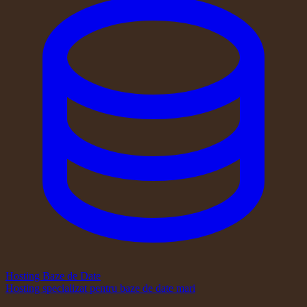
Hosting Baze de Date
Hosting specializat pentru baze de date mari