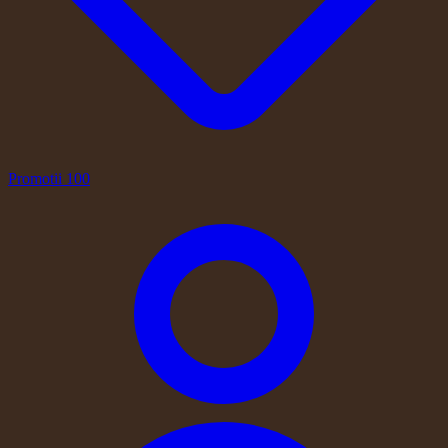
Promotii
100