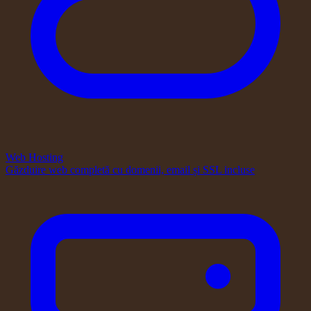
Web Hosting
Găzduire web completă cu domenii, email și SSL incluse