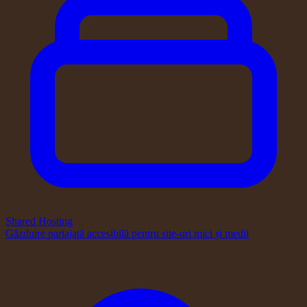
Shared Hosting
Găzduire partajată accesibilă pentru site-uri mici și medii