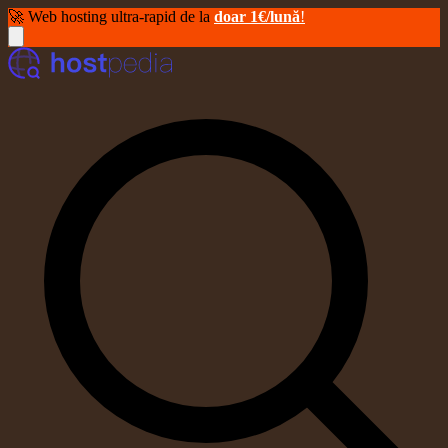
🚀 Web hosting ultra-rapid de la
doar 1€/lună
!