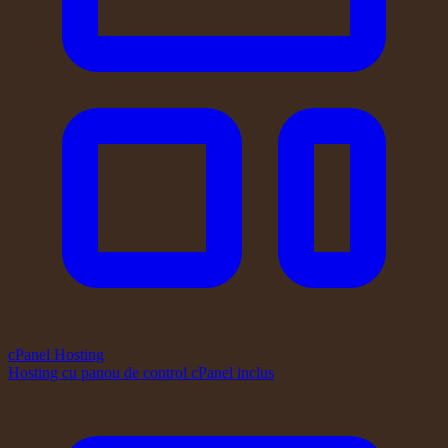
cPanel Hosting
Hosting cu panou de control cPanel inclus