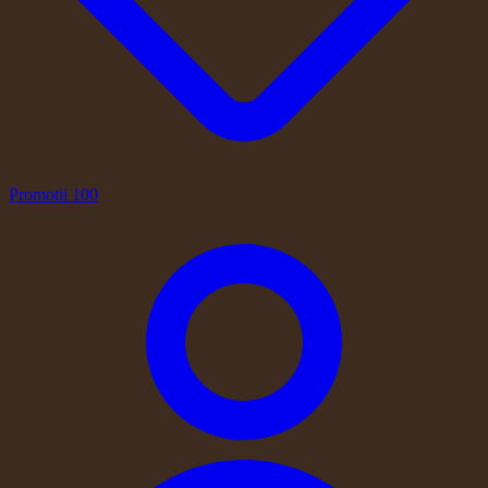
Promotii
100