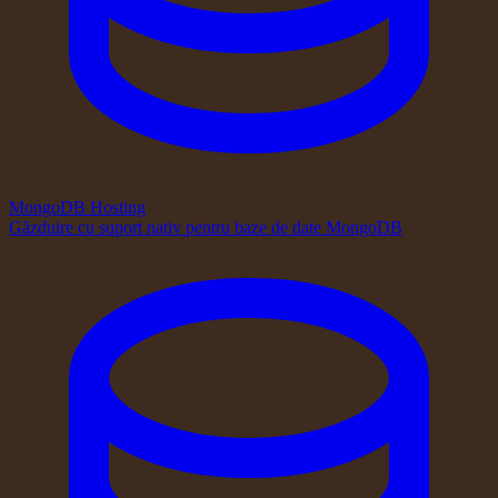
MongoDB Hosting
Găzduire cu suport nativ pentru baze de date MongoDB