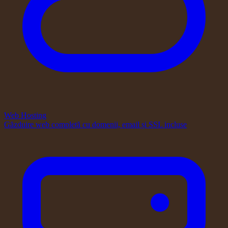
Web Hosting
Găzduire web completă cu domenii, email și SSL incluse