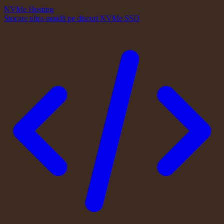
NVMe Hosting
Stocare ultra-rapidă pe discuri NVMe SSD