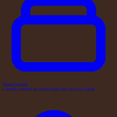
Shared Hosting
Găzduire partajată accesibilă pentru site-uri mici și medii