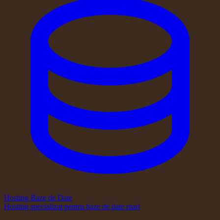
Hosting Baze de Date
Hosting specializat pentru baze de date mari