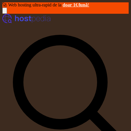
🚀 Web hosting ultra-rapid de la
doar 1€/lună
!