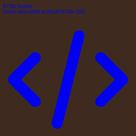
NVMe Hosting
Stocare ultra-rapidă pe discuri NVMe SSD