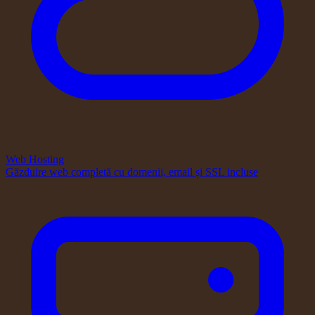
Web Hosting
Găzduire web completă cu domenii, email și SSL incluse