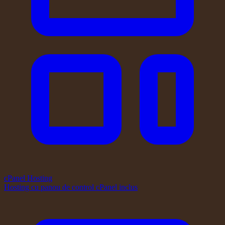
cPanel Hosting
Hosting cu panou de control cPanel inclus