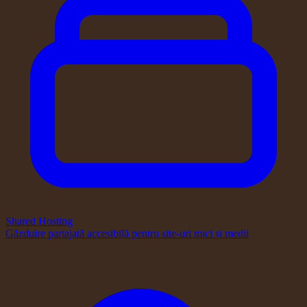
Shared Hosting
Găzduire partajată accesibilă pentru site-uri mici și medii