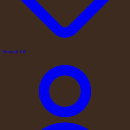
Promotii
100