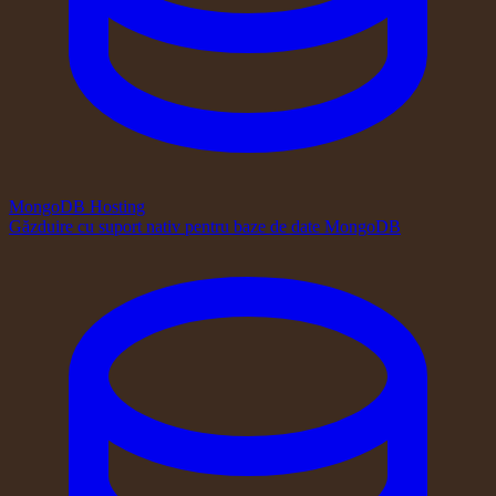
MongoDB Hosting
Găzduire cu suport nativ pentru baze de date MongoDB