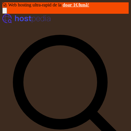
🚀 Web hosting ultra-rapid de la
doar 1€/lună
!