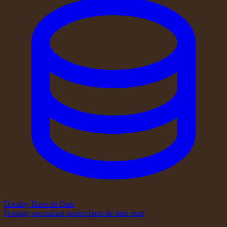
Hosting Baze de Date
Hosting specializat pentru baze de date mari