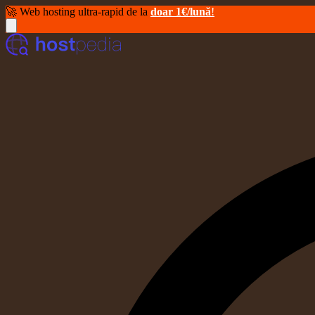
🚀 Web hosting ultra-rapid de la
doar 1€/lună
!