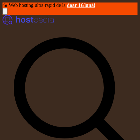
🚀 Web hosting ultra-rapid de la
doar 1€/lună
!