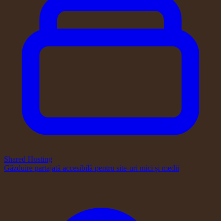
Shared Hosting
Găzduire partajată accesibilă pentru site-uri mici și medii