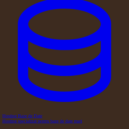
Hosting Baze de Date
Hosting specializat pentru baze de date mari