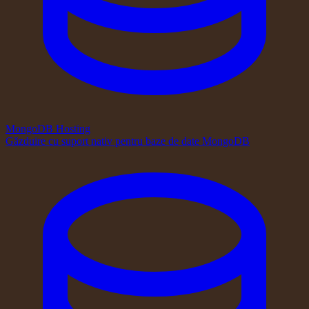
MongoDB Hosting
Găzduire cu suport nativ pentru baze de date MongoDB