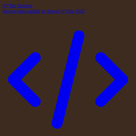
NVMe Hosting
Stocare ultra-rapidă pe discuri NVMe SSD