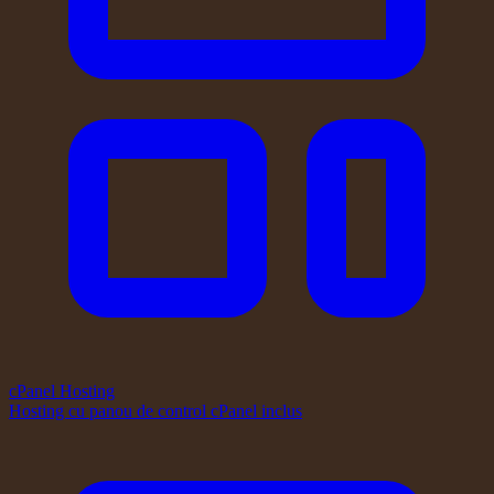
cPanel Hosting
Hosting cu panou de control cPanel inclus