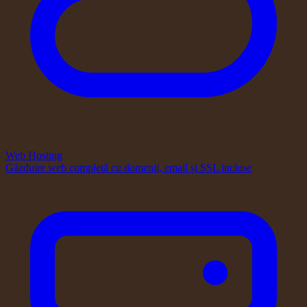
Web Hosting
Găzduire web completă cu domenii, email și SSL incluse