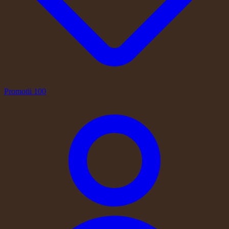
Promotii
100