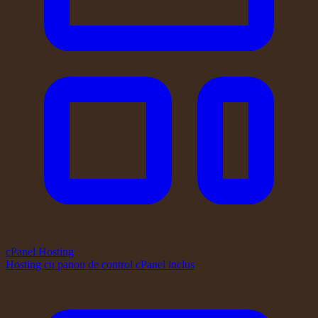
cPanel Hosting
Hosting cu panou de control cPanel inclus