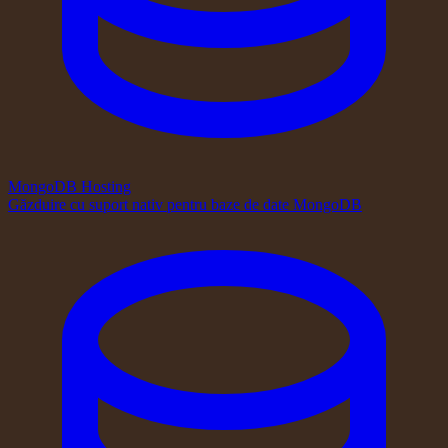
MongoDB Hosting
Găzduire cu suport nativ pentru baze de date MongoDB