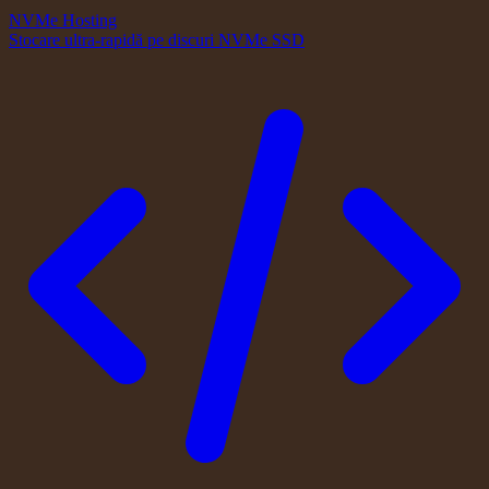
NVMe Hosting
Stocare ultra-rapidă pe discuri NVMe SSD