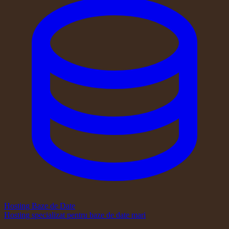
Hosting Baze de Date
Hosting specializat pentru baze de date mari