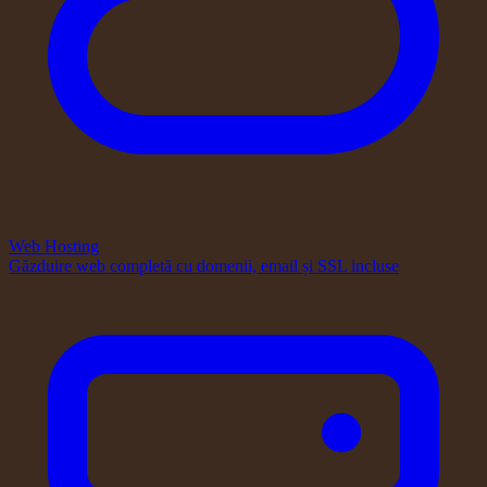
Web Hosting
Găzduire web completă cu domenii, email și SSL incluse