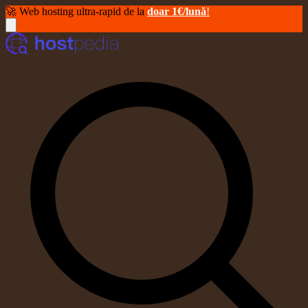
🚀 Web hosting ultra-rapid de la
doar 1€/lună
!