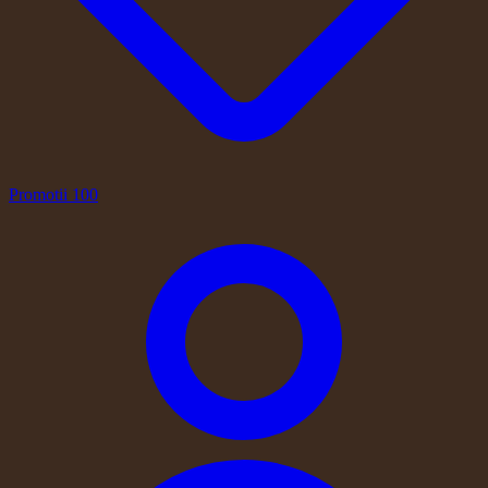
Promotii
100