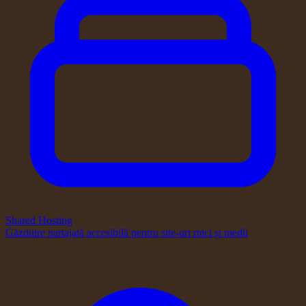
Shared Hosting
Găzduire partajată accesibilă pentru site-uri mici și medii