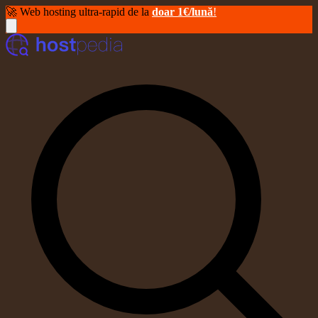
🚀 Web hosting ultra-rapid de la
doar 1€/lună
!