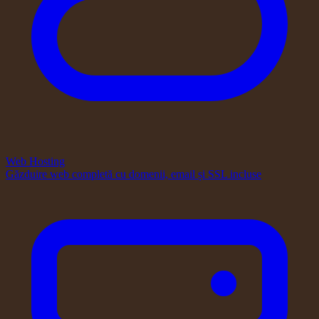
Web Hosting
Găzduire web completă cu domenii, email și SSL incluse