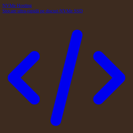
NVMe Hosting
Stocare ultra-rapidă pe discuri NVMe SSD