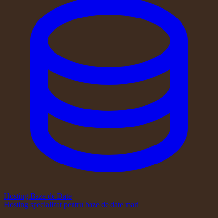
Hosting Baze de Date
Hosting specializat pentru baze de date mari