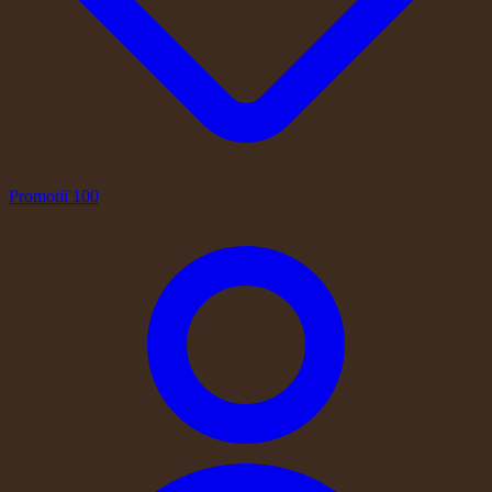
Promotii
100