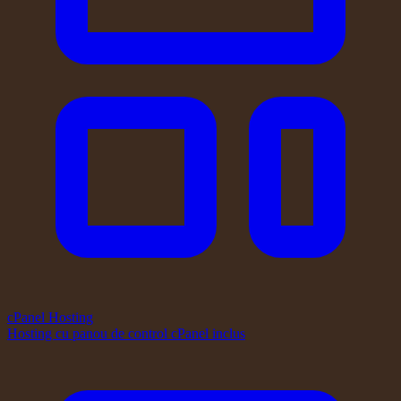
cPanel Hosting
Hosting cu panou de control cPanel inclus