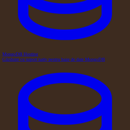
MongoDB Hosting
Găzduire cu suport nativ pentru baze de date MongoDB