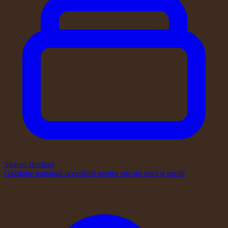
Shared Hosting
Găzduire partajată accesibilă pentru site-uri mici și medii