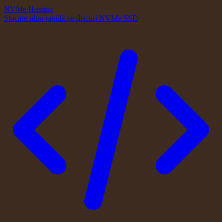
NVMe Hosting
Stocare ultra-rapidă pe discuri NVMe SSD