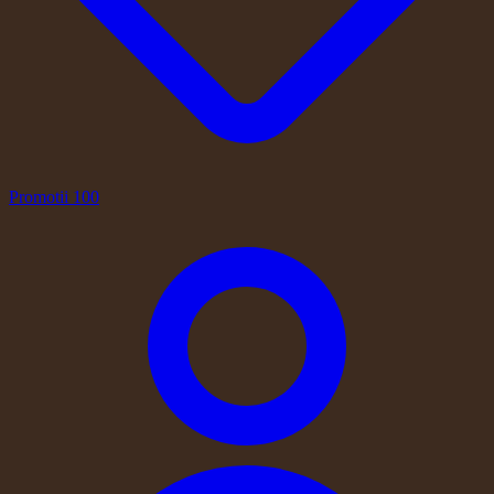
Promotii
100