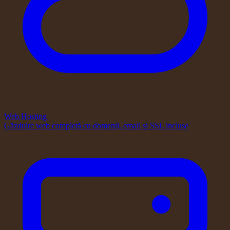
Web Hosting
Găzduire web completă cu domenii, email și SSL incluse