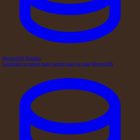
MongoDB Hosting
Găzduire cu suport nativ pentru baze de date MongoDB