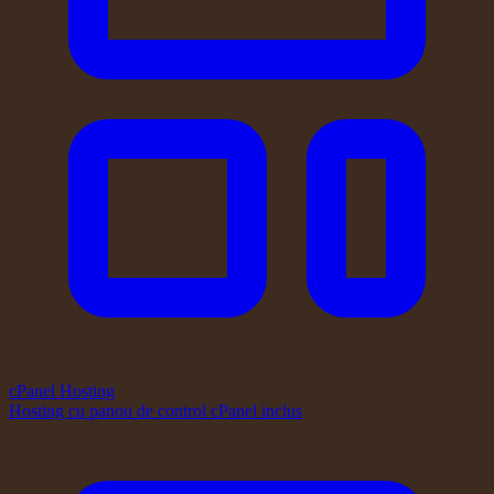
cPanel Hosting
Hosting cu panou de control cPanel inclus