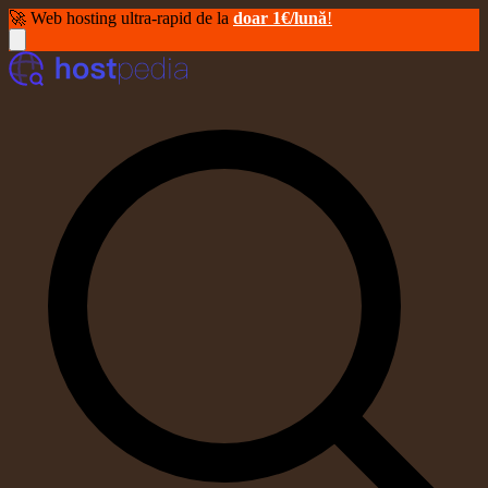
🚀 Web hosting ultra-rapid de la
doar 1€/lună
!