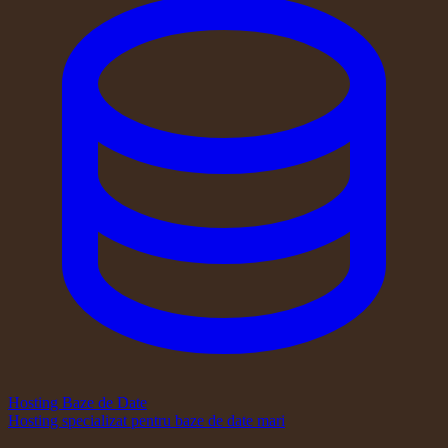
Hosting Baze de Date
Hosting specializat pentru baze de date mari