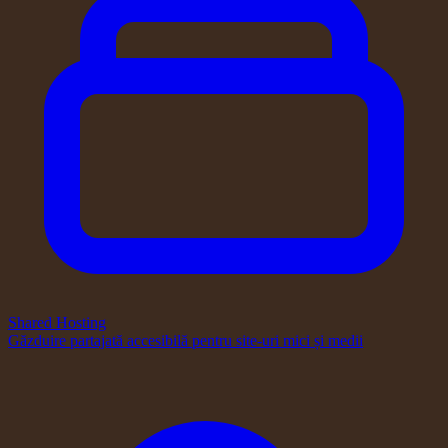
Shared Hosting
Găzduire partajată accesibilă pentru site-uri mici și medii