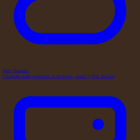
Web Hosting
Găzduire web completă cu domenii, email și SSL incluse