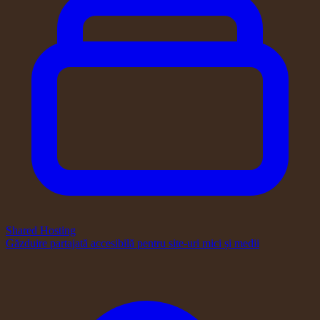
Shared Hosting
Găzduire partajată accesibilă pentru site-uri mici și medii