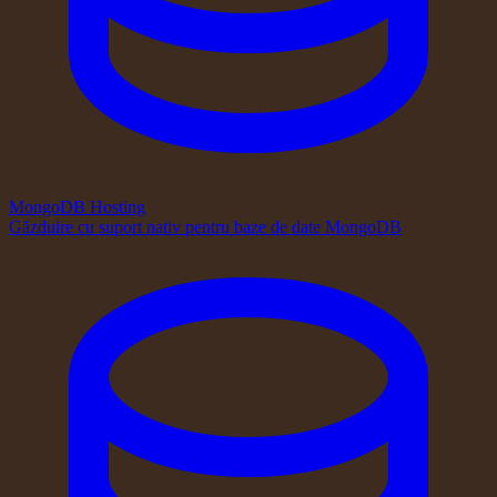
MongoDB Hosting
Găzduire cu suport nativ pentru baze de date MongoDB