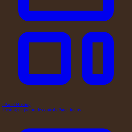
cPanel Hosting
Hosting cu panou de control cPanel inclus