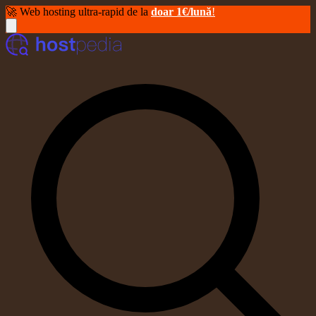
🚀 Web hosting ultra-rapid de la
doar 1€/lună
!