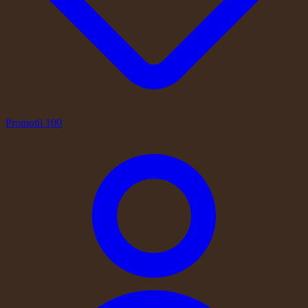
Promotii
100