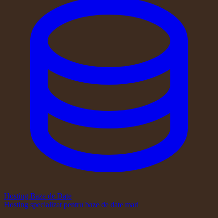
Hosting Baze de Date
Hosting specializat pentru baze de date mari