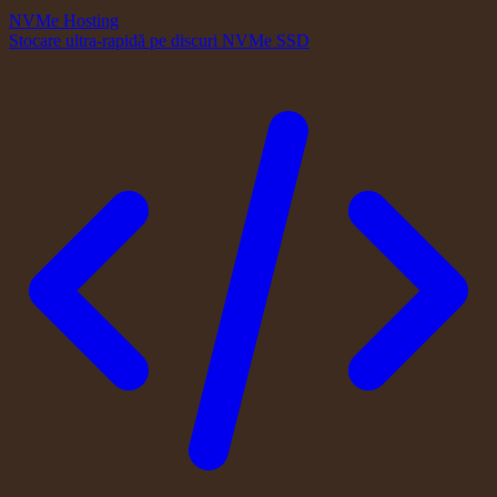
NVMe Hosting
Stocare ultra-rapidă pe discuri NVMe SSD