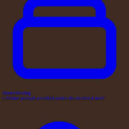
Shared Hosting
Găzduire partajată accesibilă pentru site-uri mici și medii