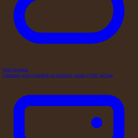
Web Hosting
Găzduire web completă cu domenii, email și SSL incluse