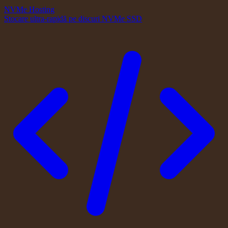
NVMe Hosting
Stocare ultra-rapidă pe discuri NVMe SSD