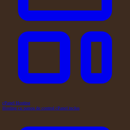
cPanel Hosting
Hosting cu panou de control cPanel inclus