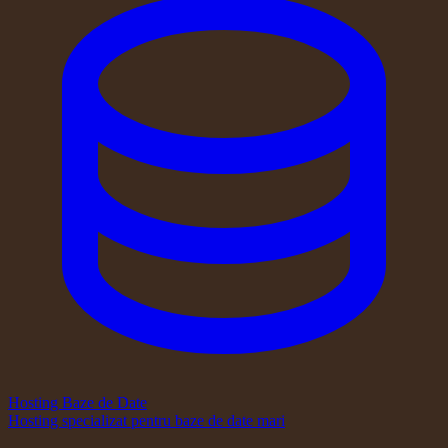
Hosting Baze de Date
Hosting specializat pentru baze de date mari