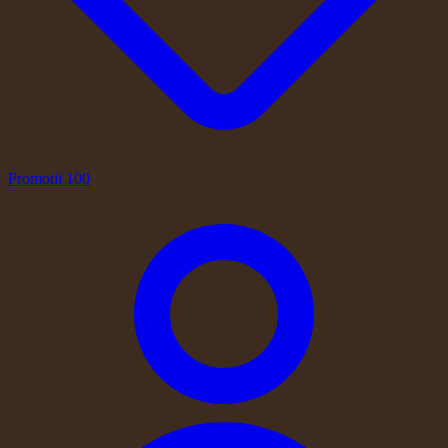
Promotii
100