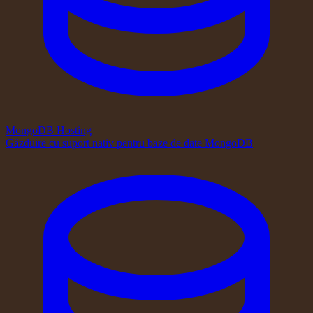
MongoDB Hosting
Găzduire cu suport nativ pentru baze de date MongoDB