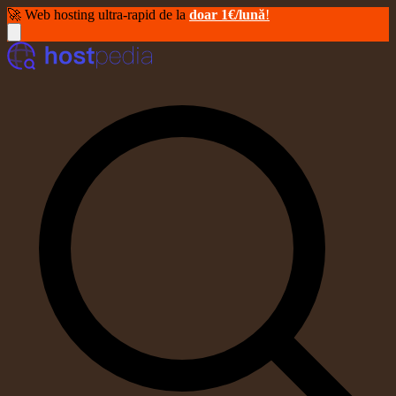
🚀 Web hosting ultra-rapid de la
doar 1€/lună
!