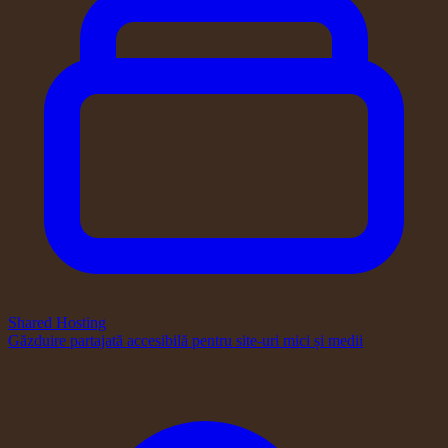
Shared Hosting
Găzduire partajată accesibilă pentru site-uri mici și medii