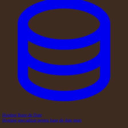
Hosting Baze de Date
Hosting specializat pentru baze de date mari