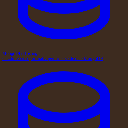
MongoDB Hosting
Găzduire cu suport nativ pentru baze de date MongoDB