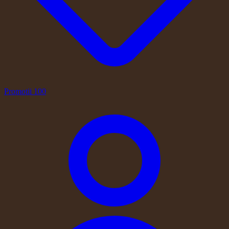
Promotii
100