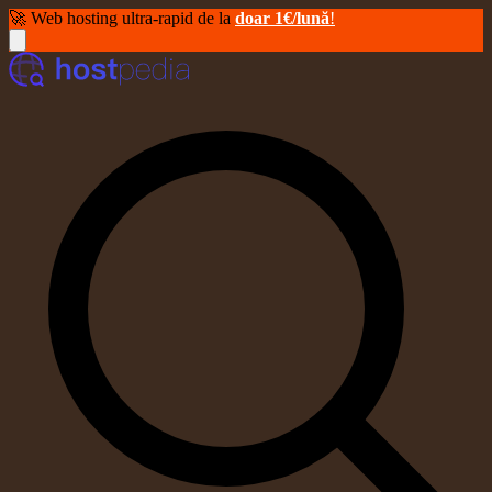
🚀 Web hosting ultra-rapid de la
doar 1€/lună
!