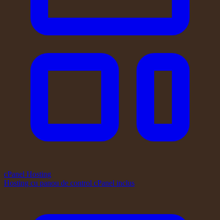
cPanel Hosting
Hosting cu panou de control cPanel inclus