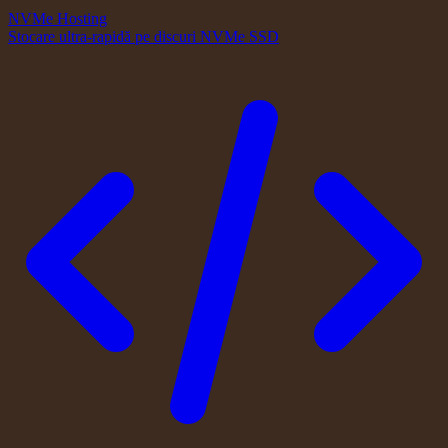
NVMe Hosting
Stocare ultra-rapidă pe discuri NVMe SSD