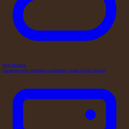
Web Hosting
Găzduire web completă cu domenii, email și SSL incluse