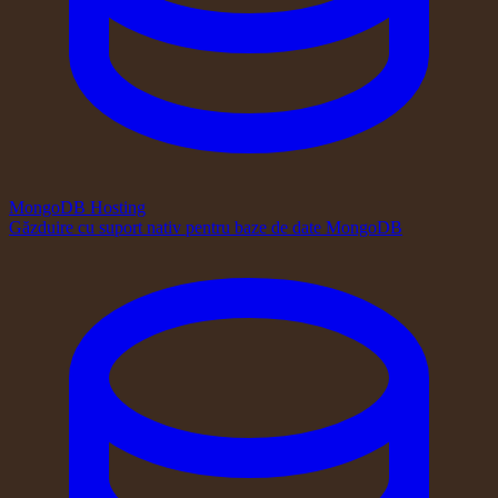
MongoDB Hosting
Găzduire cu suport nativ pentru baze de date MongoDB