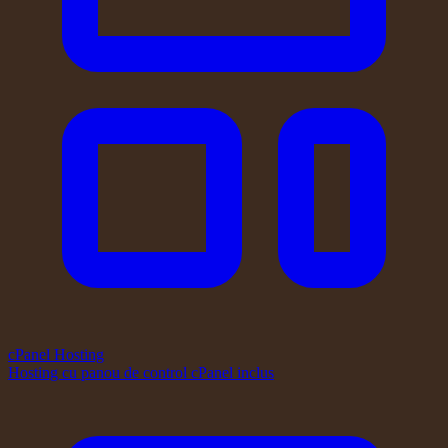
cPanel Hosting
Hosting cu panou de control cPanel inclus