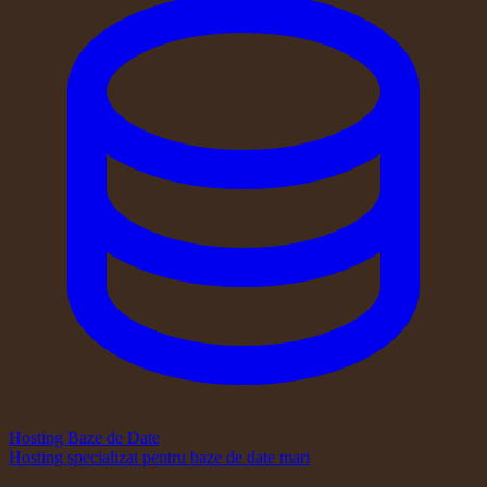
Hosting Baze de Date
Hosting specializat pentru baze de date mari