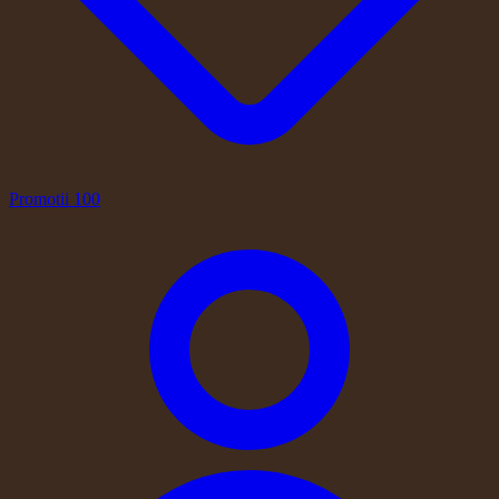
Promotii
100