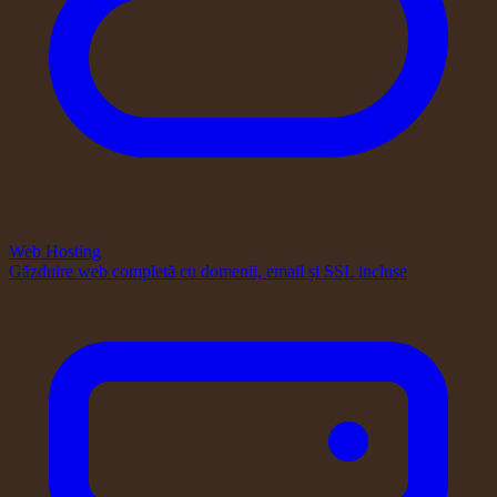
Web Hosting
Găzduire web completă cu domenii, email și SSL incluse