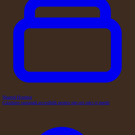
Shared Hosting
Găzduire partajată accesibilă pentru site-uri mici și medii