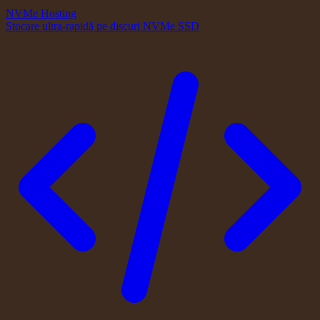
NVMe Hosting
Stocare ultra-rapidă pe discuri NVMe SSD