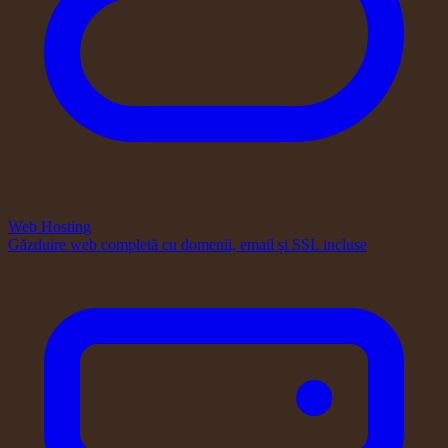
Web Hosting
Găzduire web completă cu domenii, email și SSL incluse