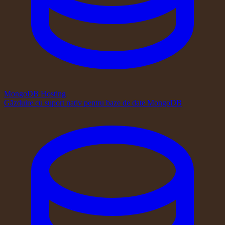
MongoDB Hosting
Găzduire cu suport nativ pentru baze de date MongoDB