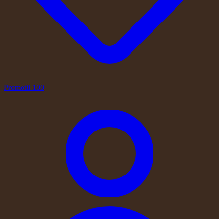
Promotii
100