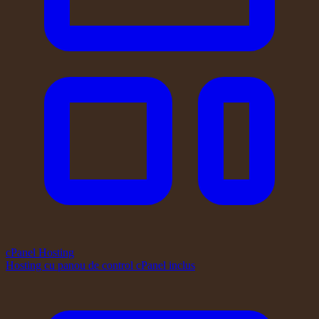
cPanel Hosting
Hosting cu panou de control cPanel inclus