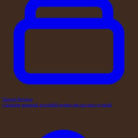
Shared Hosting
Găzduire partajată accesibilă pentru site-uri mici și medii