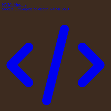
NVMe Hosting
Stocare ultra-rapidă pe discuri NVMe SSD