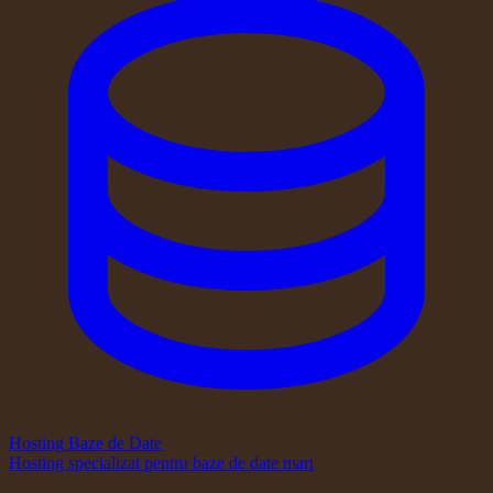
Hosting Baze de Date
Hosting specializat pentru baze de date mari