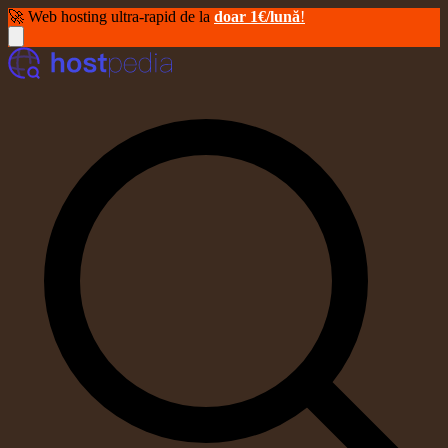
🚀 Web hosting ultra-rapid de la
doar 1€/lună
!