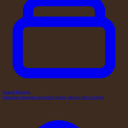
Shared Hosting
Găzduire partajată accesibilă pentru site-uri mici și medii