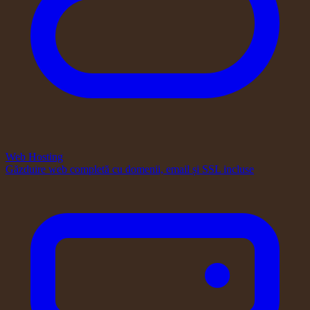
Web Hosting
Găzduire web completă cu domenii, email și SSL incluse