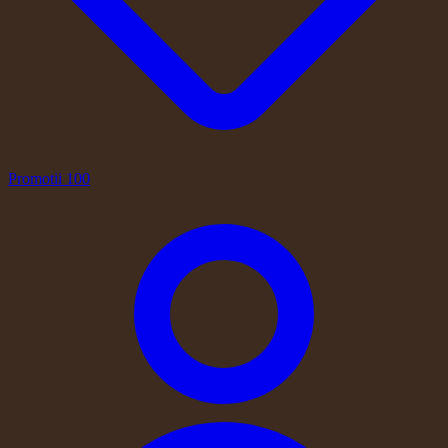
Promotii
100