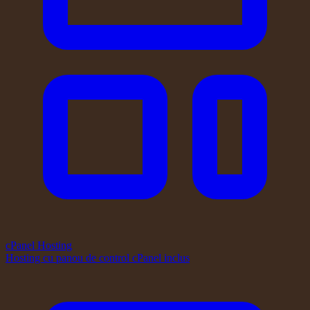
cPanel Hosting
Hosting cu panou de control cPanel inclus