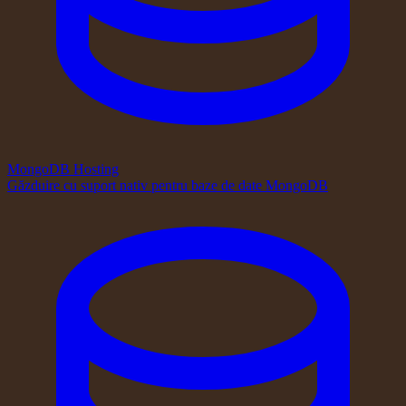
MongoDB Hosting
Găzduire cu suport nativ pentru baze de date MongoDB