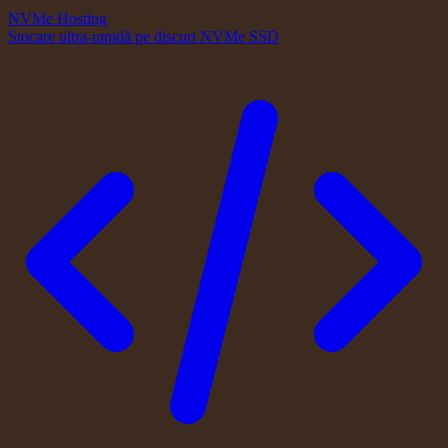
NVMe Hosting
Stocare ultra-rapidă pe discuri NVMe SSD