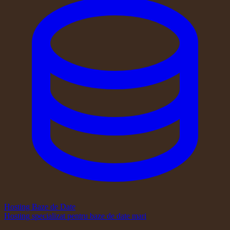
Hosting Baze de Date
Hosting specializat pentru baze de date mari