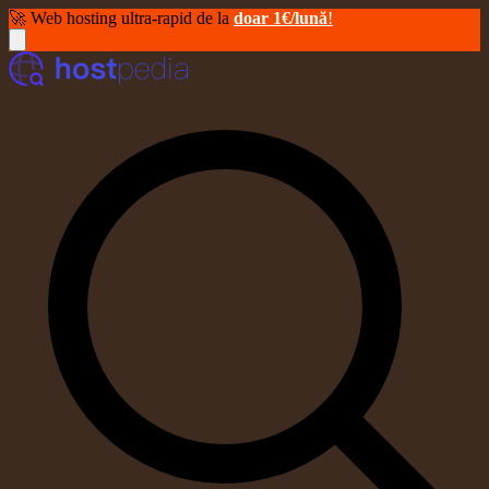
🚀 Web hosting ultra-rapid de la
doar 1€/lună
!