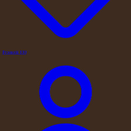
Promotii
100