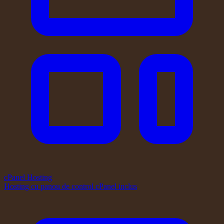
cPanel Hosting
Hosting cu panou de control cPanel inclus