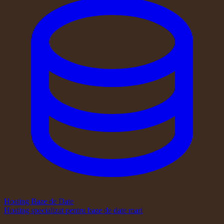
Hosting Baze de Date
Hosting specializat pentru baze de date mari