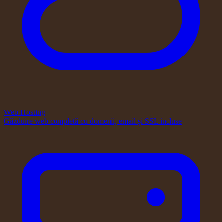
Web Hosting
Găzduire web completă cu domenii, email și SSL incluse