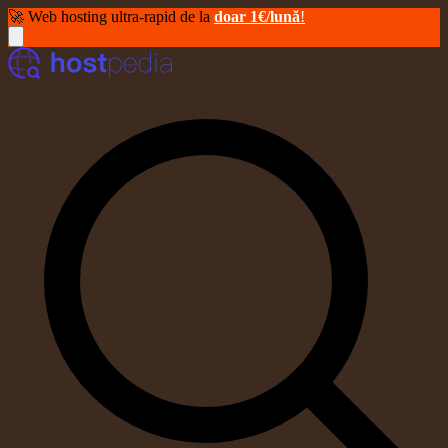
🚀 Web hosting ultra-rapid de la
doar 1€/lună
!