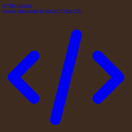
NVMe Hosting
Stocare ultra-rapidă pe discuri NVMe SSD