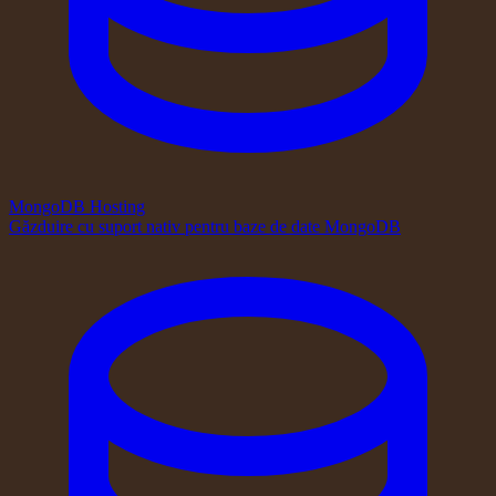
MongoDB Hosting
Găzduire cu suport nativ pentru baze de date MongoDB