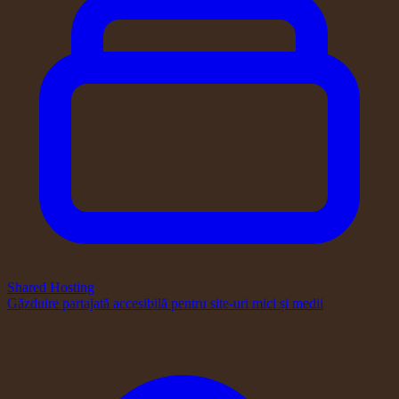
Shared Hosting
Găzduire partajată accesibilă pentru site-uri mici și medii