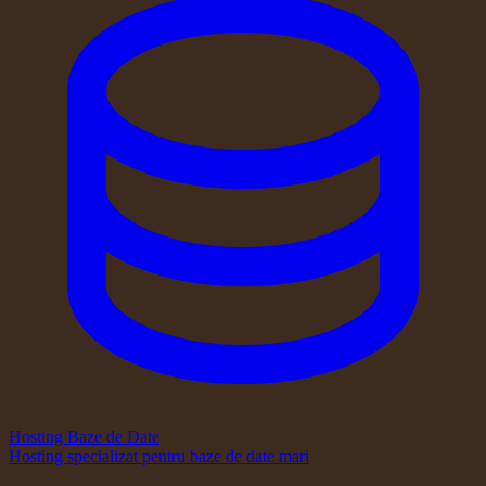
Hosting Baze de Date
Hosting specializat pentru baze de date mari