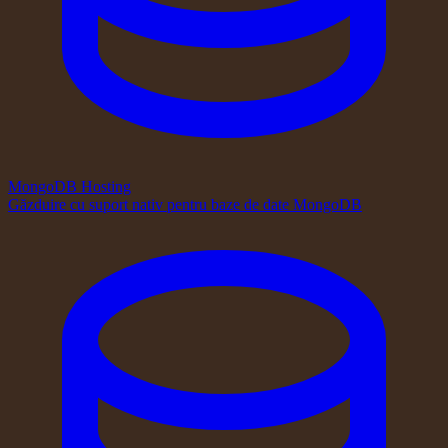
MongoDB Hosting
Găzduire cu suport nativ pentru baze de date MongoDB