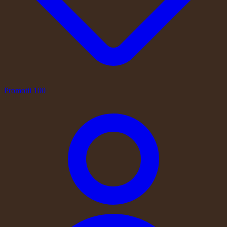
Promotii
100