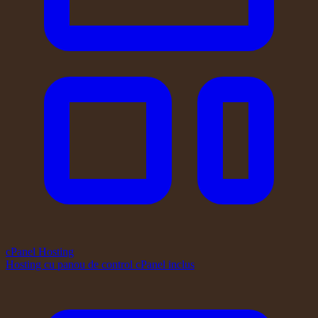
cPanel Hosting
Hosting cu panou de control cPanel inclus