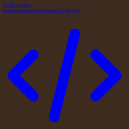
NVMe Hosting
Stocare ultra-rapidă pe discuri NVMe SSD