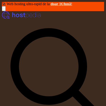
🚀 Web hosting ultra-rapid de la
doar 1€/lună
!