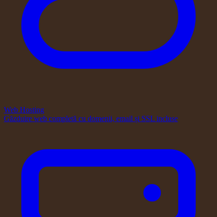
Web Hosting
Găzduire web completă cu domenii, email și SSL incluse