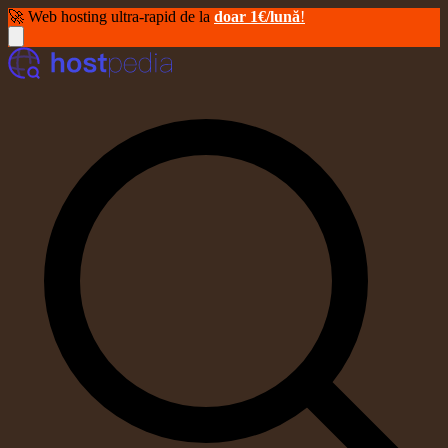
🚀 Web hosting ultra-rapid de la
doar 1€/lună
!