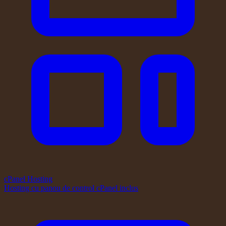
cPanel Hosting
Hosting cu panou de control cPanel inclus