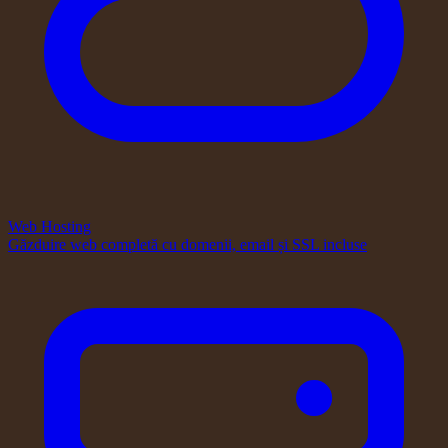
Web Hosting
Găzduire web completă cu domenii, email și SSL incluse