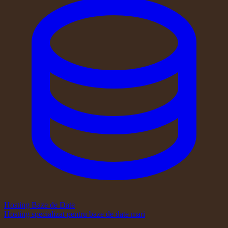
Hosting Baze de Date
Hosting specializat pentru baze de date mari