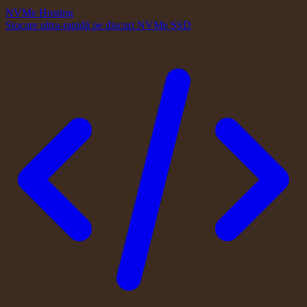
NVMe Hosting
Stocare ultra-rapidă pe discuri NVMe SSD