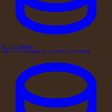
MongoDB Hosting
Găzduire cu suport nativ pentru baze de date MongoDB