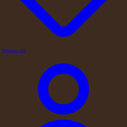
Promotii
100