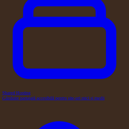
Shared Hosting
Găzduire partajată accesibilă pentru site-uri mici și medii