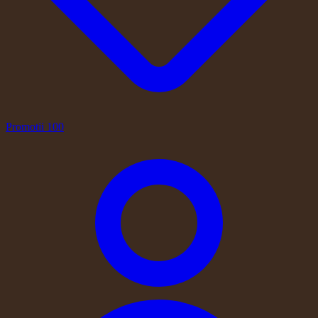
Promotii
100