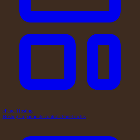
cPanel Hosting
Hosting cu panou de control cPanel inclus