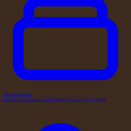
Shared Hosting
Găzduire partajată accesibilă pentru site-uri mici și medii