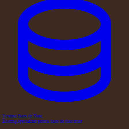
Hosting Baze de Date
Hosting specializat pentru baze de date mari