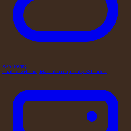
Web Hosting
Găzduire web completă cu domenii, email și SSL incluse