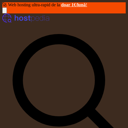
🚀 Web hosting ultra-rapid de la
doar 1€/lună
!