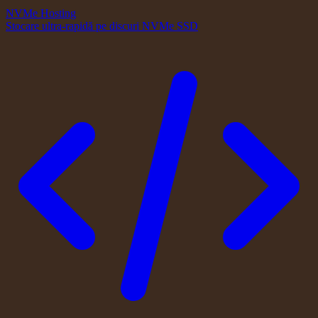
NVMe Hosting
Stocare ultra-rapidă pe discuri NVMe SSD