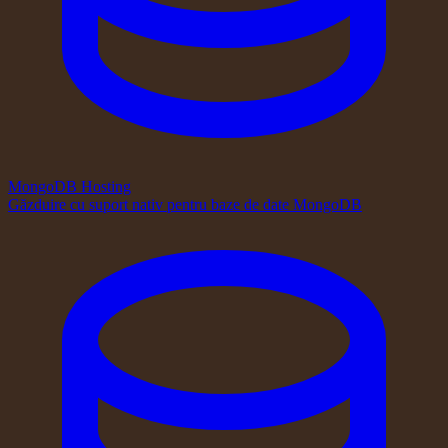
MongoDB Hosting
Găzduire cu suport nativ pentru baze de date MongoDB