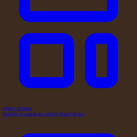
cPanel Hosting
Hosting cu panou de control cPanel inclus