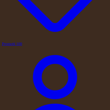
Promotii
100