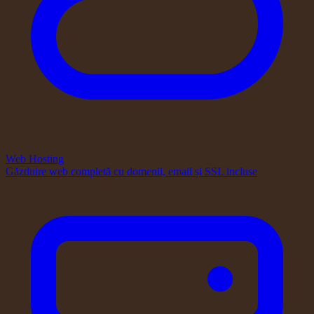
Web Hosting
Găzduire web completă cu domenii, email și SSL incluse