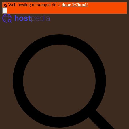
🚀 Web hosting ultra-rapid de la
doar 1€/lună
!