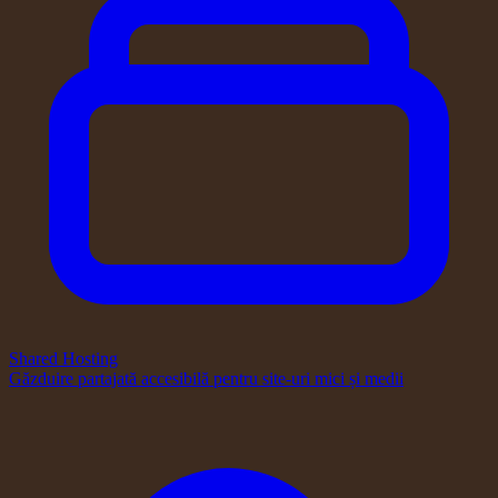
Shared Hosting
Găzduire partajată accesibilă pentru site-uri mici și medii