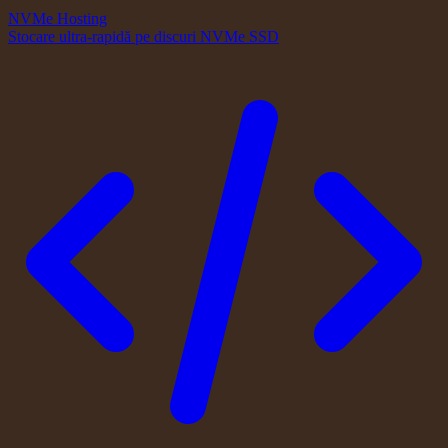
NVMe Hosting
Stocare ultra-rapidă pe discuri NVMe SSD