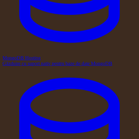
MongoDB Hosting
Găzduire cu suport nativ pentru baze de date MongoDB