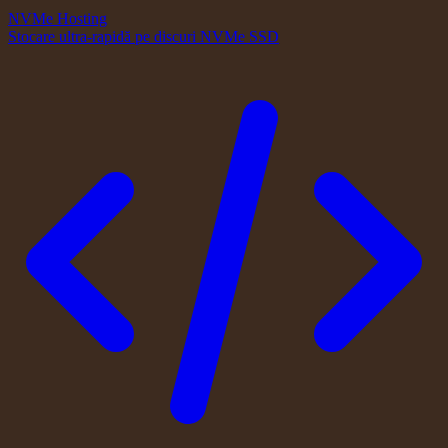
NVMe Hosting
Stocare ultra-rapidă pe discuri NVMe SSD