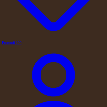
Promotii
100