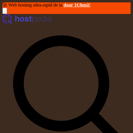
🚀 Web hosting ultra-rapid de la
doar 1€/lună
!