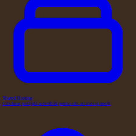
Shared Hosting
Găzduire partajată accesibilă pentru site-uri mici și medii