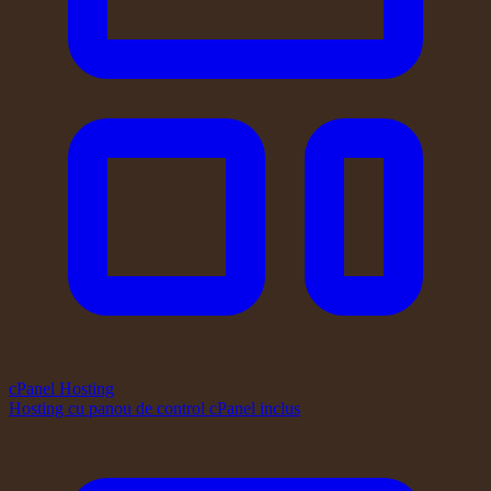
cPanel Hosting
Hosting cu panou de control cPanel inclus