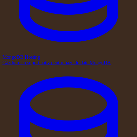
MongoDB Hosting
Găzduire cu suport nativ pentru baze de date MongoDB