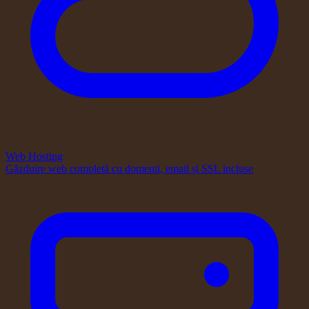
Web Hosting
Găzduire web completă cu domenii, email și SSL incluse