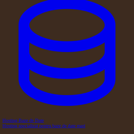
Hosting Baze de Date
Hosting specializat pentru baze de date mari