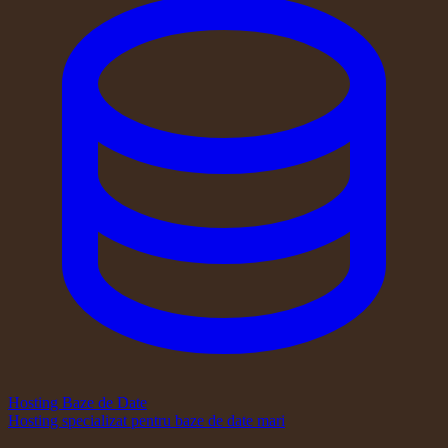
Hosting Baze de Date
Hosting specializat pentru baze de date mari