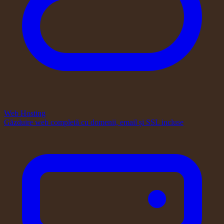
Web Hosting
Găzduire web completă cu domenii, email și SSL incluse