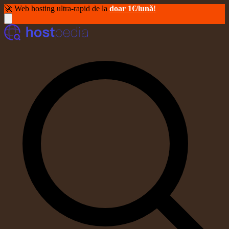
🚀 Web hosting ultra-rapid de la
doar 1€/lună
!