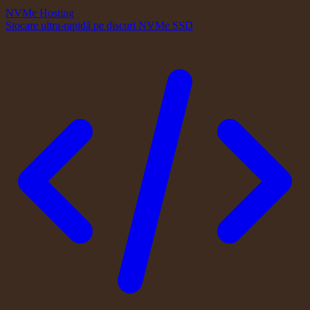
NVMe Hosting
Stocare ultra-rapidă pe discuri NVMe SSD