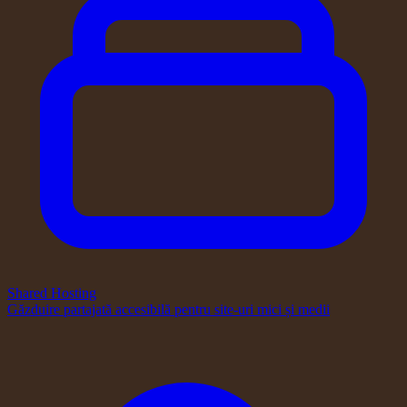
Shared Hosting
Găzduire partajată accesibilă pentru site-uri mici și medii