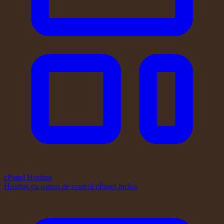
cPanel Hosting
Hosting cu panou de control cPanel inclus