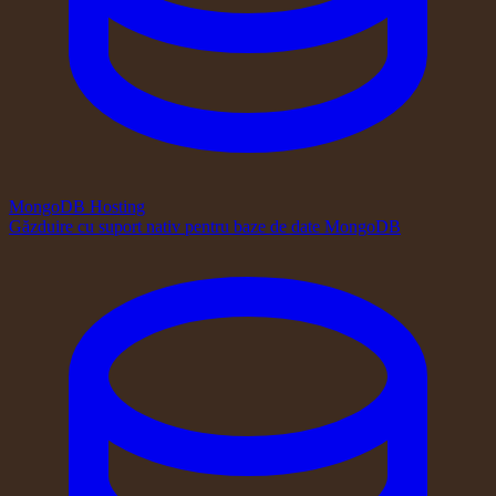
MongoDB Hosting
Găzduire cu suport nativ pentru baze de date MongoDB