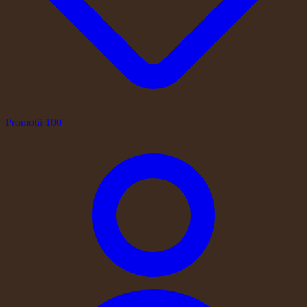
Promotii
100